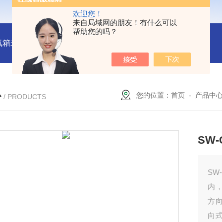
欢迎您！
来自局域网的朋友！有什么可以
帮助您的吗？
氛箱式炉厂家
灰分测定马弗炉-郑州安晟科学仪器
SX2-9-1
心
您的位置：
首页
-
产品中
/ PRODUCTS
SW
SW
内
方
向