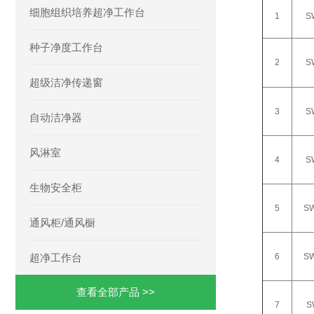
细胞组织培养超净工作台
1
S
种子净度工作台
2
S
超级洁净传递窗
3
S
自动洁净器
风淋室
4
S
生物安全柜
5
SW
通风柜/通风橱
超净工作台
6
SW
查看全部产品 >>
7
S