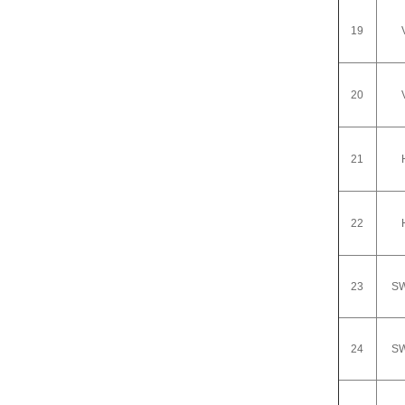
19
20
21
22
23
SW
24
SW