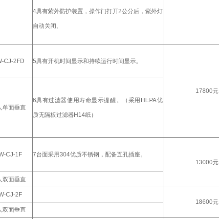
4具有紫外防护装置，操作门打开2公分后，紫外灯
自动关闭。
-CJ-2FD
5具有开机时间显示和持续运行时间显示。
17800元
6具有过滤器使用寿命显示提醒。（采用HEPA优
人单面垂直
质无隔板过滤器H14纸）
W-CJ-1F
7台面采用304优质不锈钢，配备五孔插座。
13000元
人双面垂直
W-CJ-2F
18600元
人双面垂直