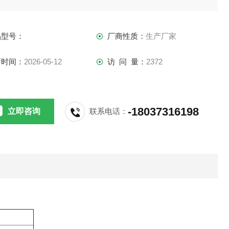
板提供的洁净空气以一个特定的速度下降通过操作区，在大约
作区的中间分开，由前端空气吸入孔和后吸气窗吸走
品型号：
厂商性质：
生产厂家
新时间：
2026-05-12
访 问 量：
2372
-18037316198
立即咨询
联系电话：