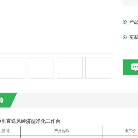
滤
操
产
更
情
-1D垂直送风经济型净化工作台
型 号
产品名称
出厂价