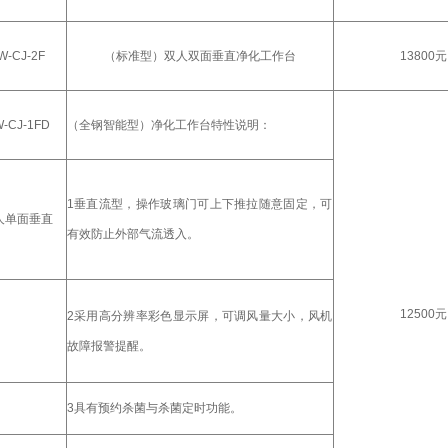
W-CJ-2F
（标准型）双人双面垂直净化工作台
13800元
-CJ-1FD
（全钢智能型）净化工作台特性说明：
1垂直流型，操作玻璃门可上下推拉随意固定，可
人单面垂直
有效防止外部气流透入。
12500元
2采用高分辨率彩色显示屏，可调风量大小，风机
故障报警提醒。
3具有预约杀菌与杀菌定时功能。