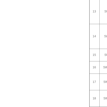
13
S
14
S
15
S
16
SW
17
SW
18
SW