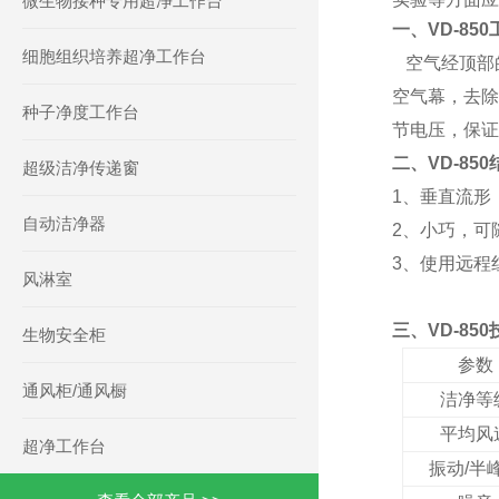
微生物接种专用超净工作台
一、VD-85
细胞组织培养超净工作台
空气经顶部
空气幕，去除
种子净度工作台
节电压，保证
二、VD-85
超级洁净传递窗
1、垂直流形
自动洁净器
2、小巧，可
3、使用远程
风淋室
三、VD-85
生物安全柜
参数
通风柜/通风橱
洁净等
平均风
超净工作台
振动/半