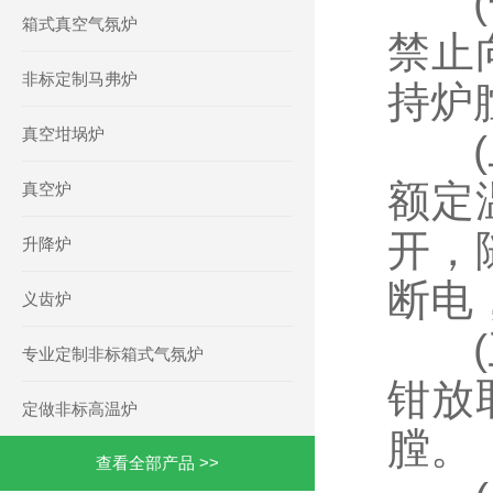
(一
箱式真空气氛炉
禁止
非标定制马弗炉
持炉
真空坩埚炉
(二
额定
真空炉
开，
升降炉
断电
义齿炉
(三
专业定制非标箱式气氛炉
钳放
定做非标高温炉
膛。
查看全部产品 >>