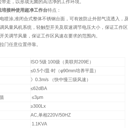
粒带走，以形成无菌的高洁净的工作环境。
组培接种使用超净工作台
特点：
静电喷涂,准闭合式整体不锈钢台面，可有效防止外部气流透入，
可调风量风机系统，轻触型开关及双速调节电压大小，保证工作
型开关调节风量，保证工作区风速在要求的范围内。
推拉门任意位置停靠。
：
ISO 5级 100级（美联邦209E）
≤0.5个/皿·时（φ90mm培养平皿）
》0.3m/s
（快中慢三级风速）
 音
≤62dBA
半峰值
≤3μm
度
≥300Lx
AC,单相220V/50HZ
1.1KVA