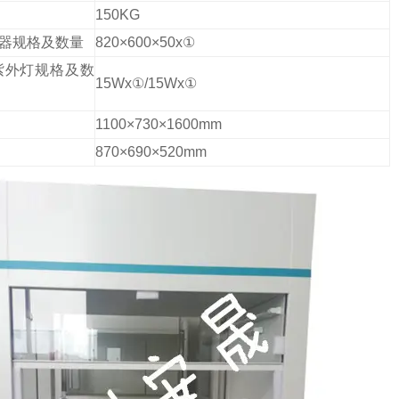
量
150KG
器规格及数量
820×600×50x
①
紫外灯规格及数
15Wx
①
/15Wx
①
尺寸
1100×730×1600mm
尺寸
870×690×520mm