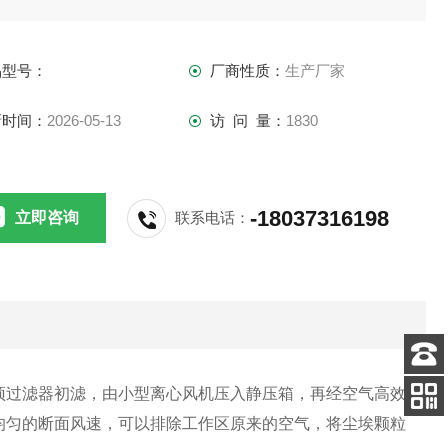
品型号：
厂商性质：
生产厂家
新时间：
2026-05-13
访 问 量：
1830
-18037316198
立即咨询
联系电话：
客服
预过滤器初滤，由小型离心风机压入静压箱，再经空气高效
电话
均匀的断面风速，可以排除工作区原来的空气，将尘埃颗粒
关注
公众号