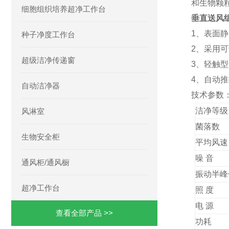
和生物颗
细胞组织培养超净工作台
垂直送风
1、表面
种子净度工作台
2、采用
超级洁净传递窗
3、轻触
4、自动
自动洁净器
技术参数
洁净等级
风淋室
菌落数
生物安全柜
平均风速
噪
通风柜/通风橱
振动
超净工作台
照 
电 源
查看全部产品 >>
功耗