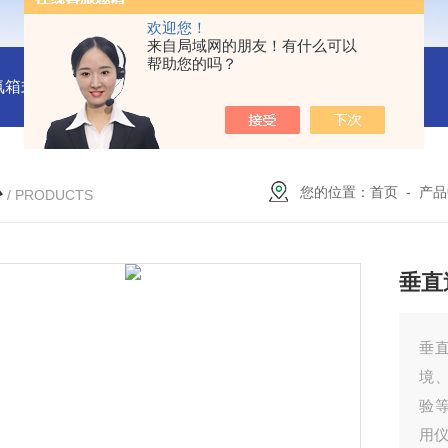
欢迎您！
来自局域网的朋友！有什么可以
帮助您的吗？
氛箱式炉厂家
灰分测定马弗炉-郑州安晟科学仪器
SX2-9-1
心
您的位置：
首页
-
产品
/ PRODUCTS
垂直
垂
境
验
用