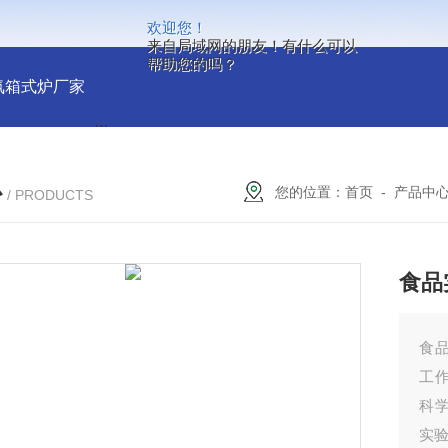
欢迎您！
来自局域网的朋友！有什么可以
帮助您的吗？
氛箱式炉厂家
灰分测定马弗炉-郑州安晟科学仪器
SX2-9-1
心
您的位置：
首页
-
产品中
/ PRODUCTS
食品
食品
工
科
实