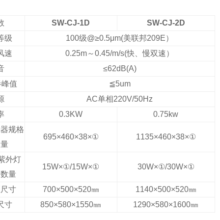
数
SW-CJ-1D
SW-CJ-2D
等级
100级@≥0.5μm(美联邦209E）
风速
0.25m～0.45/m/s(快、慢双速）
音
≤62dB(A)
半峰值
≦5um
源
AC单相220V/50Hz
率
0.3KW
0.75kw
滤器规格
695×460×38×①
1135×460×38×①
数量
紫外灯
15W×①/15W×①
30W×①/30W×①
及数量
区尺寸
700×500×520㎜
1140×500×520㎜
尺寸
850×580×1550㎜
1290×580×1600㎜