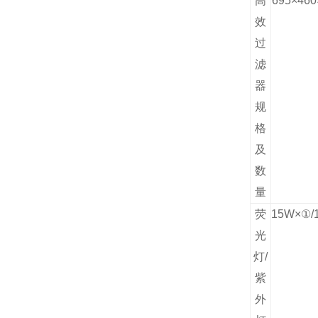
高
695
×
460
效
过
滤
器
规
格
及
数
量
荧
15W
×
①/
光
灯/
紫
外