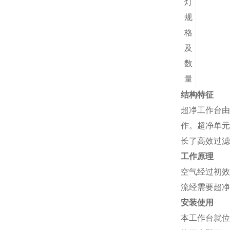
灯
规
格
及
数
量
结构特征
超净
工作台由
作。
超净
单元
长了高效过滤
工作原理
空气经过初效
流经需要
超净
安装使用
本工作台就位