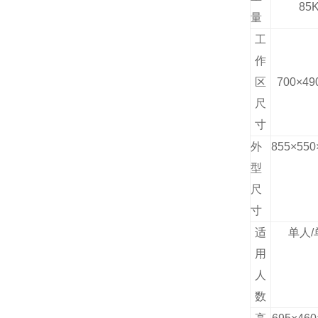
85
量
工
作
区
700
×49
尺
寸
外
855×
550
型
尺
寸
适
单人/
用
人
数