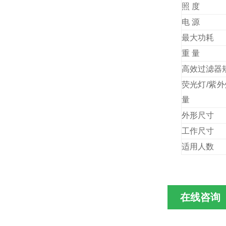
照 度
电 源
最大功耗
重 量
高效过滤器
荧光灯/紫
量
外形尺
工作
适用人数
在线咨询