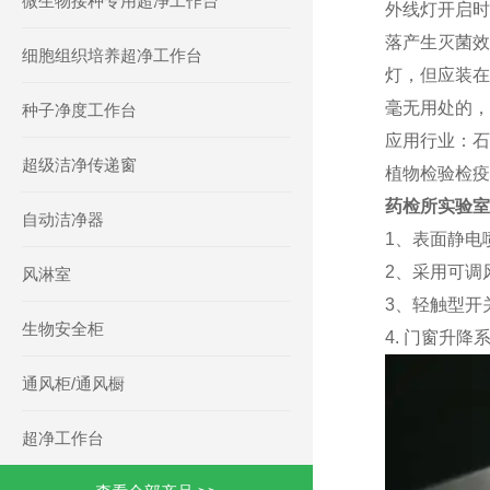
微生物接种专用超净工作台
外线灯开启时
落产生灭菌效
细胞组织培养超净工作台
灯，但应装在
毫无用处的，
种子净度工作台
应用行业：石
超级洁净传递窗
植物检验检疫
药检所实验室
自动洁净器
1、表面静电
2、采用可调
风淋室
3、轻触型开
生物安全柜
4. 门窗升
通风柜/通风橱
超净工作台