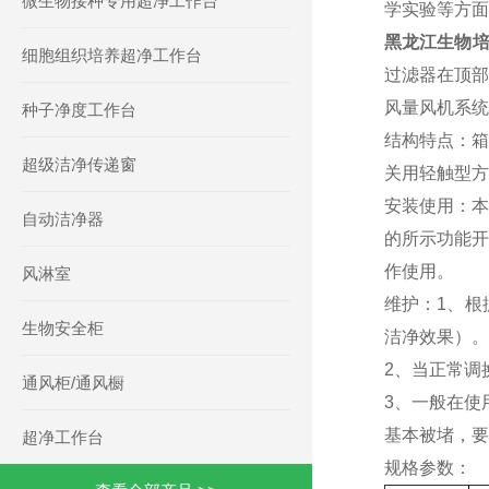
微生物接种专用超净工作台
学实验等方面
黑龙江生物培
细胞组织培养超净工作台
过滤器在顶部
风量风机系统
种子净度工作台
结构特点：
箱
超级洁净传递窗
关用轻触型方
安装使用：
本
自动洁净器
的所示功能开
作使用。
风淋室
维护：
1、根
生物安全柜
洁净效果）。
2、当正常调
通风柜/通风橱
3、一般在使
基本被堵，要
超净工作台
规格参数：