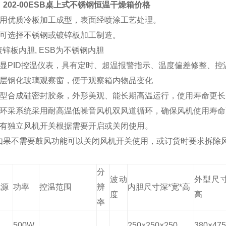
：
202-00ESB桌上式不锈钢恒温干燥箱价格
采用优质冷板加工成型，表面经喷涂工艺处理。
室可选择不锈钢或镀锌板加工制造。
镀锌板内胆,
ESB
为不锈钢内胆
数显PID控温仪表，具有定时、超温报警指示、温度偏差修整、控
双层钢化玻璃观察窗，便于观察箱内物品变化
新型合成硅密封胶条，外形美观、能长期高温运行，使用寿命更长
循环采系统采用耐高温低噪音风机双风道循环，确保风机使用寿
配有独立风机开关根据需要开启或关闭使用。
如果不需要鼓风功能可以关闭风机开关使用，或订货时要求拆除
：
分
波动
外型尺寸
电源
功率
控温范围
辨
内胆尺寸深*宽*高
度
高
率
500W
250×250×250
380×475