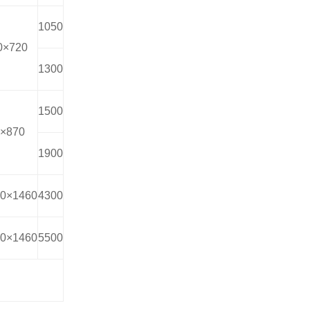
1050
0×720
1300
1500
×870
1900
0×1460
4300
0×1460
5500