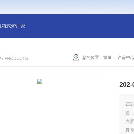
氛箱式炉厂家
灰分测定马弗炉-郑州安晟科学仪器
SX2-9-1
心
您的位置：
首页
-
产品中
/ PRODUCTS
20
20
造
内
真