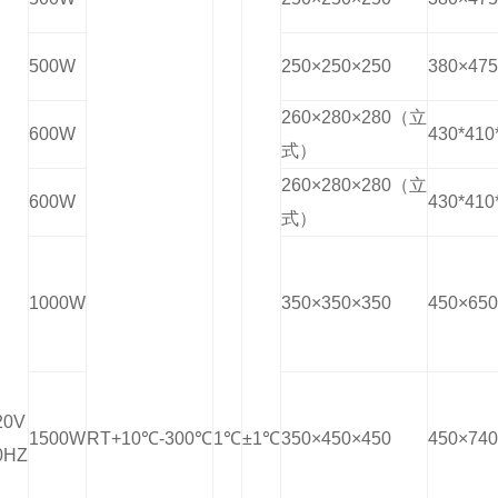
500W
250×250×250
380×475
260×280×280（立
600W
430*410
式）
260×280×280（立
600W
430*410
式）
1000W
350×350×350
450×650
20V
1500W
RT+10℃-300℃
1℃
±1℃
350×450×450
450×740
0HZ