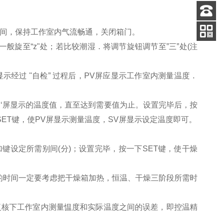
客服
空间，保持工作室内气流畅通，关闭箱门。
电话
般旋至“z"处；若比较潮湿．将调节旋钮调节至”三”处(注
关注
公众号
经过 "自检” 过程后，PV屏应显示工作室内测量温度．
SV‘‘屏显示的温度值，直至达到需要值为止。设置完毕后，按
下SET键，使PV屏显示测量温度，SV屏显示设定温度即可。
用加键设定所需别间(分)；设置完毕，按一下SET键，使干燥
的时间一定要考虑把干燥箱加热，恒温、干燥三阶段所需时
须复核下工作室内测量愠度和实际温度之间的误差，即控温精