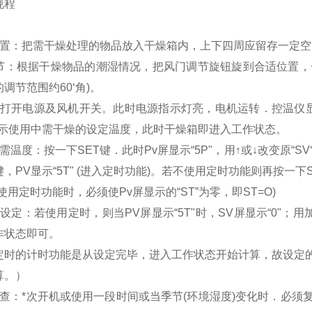
规程
放置：把需干燥处理的物品放入干燥箱内，上下四周应留存一定
调节：根据干燥物品的潮湿情况，把风门调节旋钮旋到合适位置，一
调节范围约60‘角)。
：打开电源及风机开关。此时电源指示灯亮，电机运转．控温仪显示
显示使用中需干燥的设定温度，此时干燥箱即进入工作状态。
需温度：按一下SET键．此时Pv屏显示“5P"，用↑或↓改变原“
键，PV显示“5T" (进入定时功能)。若不使用定时功能则再按一
使用定时功能时，必须使Pv屏显示的“ST”为零，即ST=O)
设定：若使用定时，则当PV屏显示“5T"时，SV屏显示“0"；
作状态即可。
定时的计时功能是从设定完毕，进入工作状态开始计算，故设定
算。）
检查：*次开机或使用一段时间或当季节(环境湿度)变化时．必