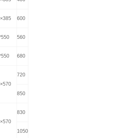
×385
600
*550
560
*550
680
720
×570
850
830
×570
1050