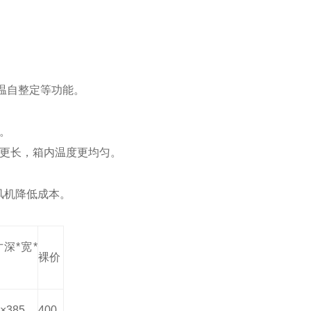
温自整定等功能。
。
命更长，箱内温度更均匀。
风机降低成本。
深*宽*
裸价
×385
400