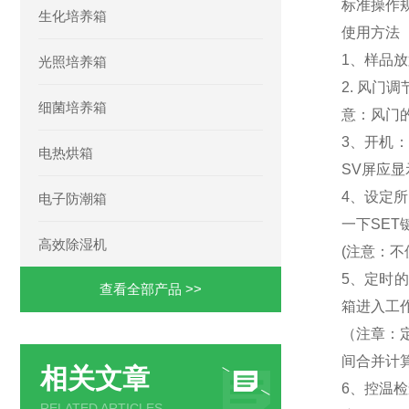
标准操作
生化培养箱
使用方法
1、样品
光照培养箱
2. 风门
细菌培养箱
意：风门的
3、开机
电热烘箱
SV屏应
4、设定所
电子防潮箱
一下SET
高效除湿机
(注意：不
5、定时的
查看全部产品 >>
箱进入工
（注章：
间合并计
相关文章
6、控温
RELATED ARTICLES