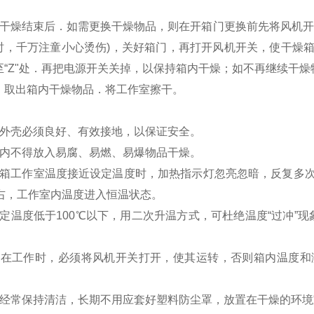
：干燥结束后．如需更换干燥物品，则在开箱门更换前先将风机开
时，千万注童小心烫伤)，关好箱门，再打开风机开关，使干燥
至“Z"处．再把电源开关关掉，以保持箱内干燥；如不再继续干燥
，取出箱内干燥物品．将工作室擦干。
箱外壳必须良好、有效接地，以保证安全。
箱内不得放入易腐、易燃、易爆物品干燥。
燥箱工作室温度接近设定温度时，加热指示灯忽亮忽暗，反复多
左右，工作室内温度进入恒温状态。
定温度低于100℃以下，用二次升温方式，可杜绝温度“过冲”现
箱在工作时，必须将风机开关打开，使其运转，否则箱内温度和
应经常保持清洁，长期不用应套好塑料防尘罩，放置在干燥的环境