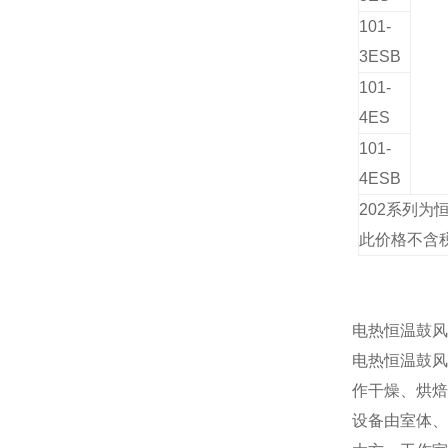
101-
3
ESB
101-
4
ES
101-
4
ESB
202系列为
此价格不含
电热恒温鼓风
电热恒温鼓风
作干燥、烘焙
设备由室体、