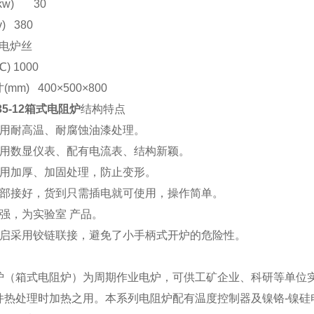
(kw) 30
v) 380
电炉丝
℃
) 1000
寸
(mm) 400
×
500
×
800
35-12箱式电阻炉
结构特点
用耐高温、耐腐蚀油漆处理。
用数显仪表、配有电流表、结构新颖。
用加厚、加固处理，防止变形。
部接好，货到只需插电就可使用，操作简单。
强，为实验室 产品。
启采用铰链联接，避免了小手柄式开炉的危险性。
炉（箱式电阻炉）为周期作业电炉，可供工矿企业、科研等单位
件热处理时加热之用。本系列电阻炉配有温度控制器及镍铬
-
镍硅