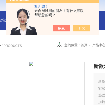
欢迎您！
来自局域网的朋友！有什么可以
帮助您的吗？
氛箱式炉厂家
灰分测定马弗炉-郑州安晟科学仪器
SX2-9-1
心
您的位置：
首页
-
产品中
/ PRODUCTS
新款S
新款
实
热
加