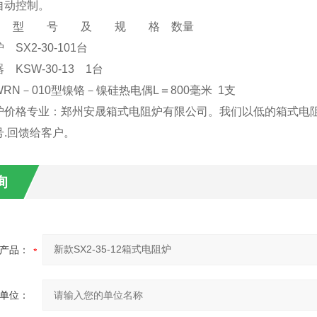
自动控制。
型 号 及 规 格
数量
炉
SX2-30-101
台
器
KSW-30-13 1
台
RN
－
010
型镍铬－镍硅热电偶
L
＝
800
毫米
1
支
炉
价格
专业：郑州安晟箱式电阻炉有限公司。我们以低的
箱式电
号
.
回馈给客户。
询
产品：
单位：