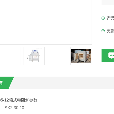
产
更
情
35-12箱式电阻炉
参数
SX2-30-10