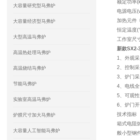
额定功率
大容量研究型马弗炉
电源电压
(
加热元件
大容量经济型马弗炉
恒定温度
(
大型高温马弗炉
工作室尺
新款SX2-
高温热处理马弗炉
1
、外观采
2
、控制采
高温烧结马弗炉
3
、炉门采
节能马弗炉
4
、电线全
5
、可观性
实验室高温马弗炉
6
、炉门开
技术指标
炉膛尺寸加大马弗炉
箱式电阻
大容量人工智能马弗炉
般小型钢