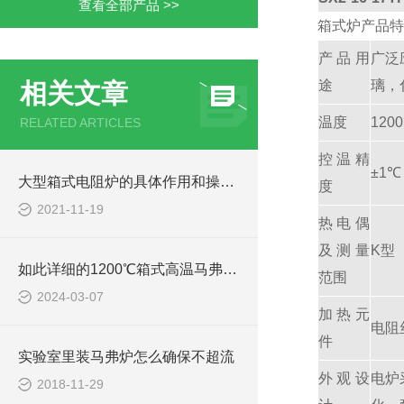
查看全部产品 >>
箱式炉产品特
产品用
广泛
途
璃，
相关文章
温度
120
RELATED ARTICLES
控温精
±1℃
大型箱式电阻炉的具体作用和操作规程
度
2021-11-19
热电偶
及测量
K型（
如此详细的1200℃箱式高温马弗炉使用步骤及注意指南，赶紧收藏！
范围
2024-03-07
加热元
电阻
件
实验室里装马弗炉怎么确保不超流
外观设
电炉
2018-11-29