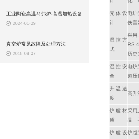
计
化，
壳体设
电炉
工业陶瓷高温马弗炉-高温加热设备
计
伤害
2024-01-09
采用
温控方
真空炉常见故障及处理方法
RS
式
2018-08-07
历史
温控安
电炉
全
超压
升温速
高升
度
炉膛材
采用
质
晶，
炉膛设
炉膛