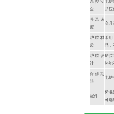
温控安
电炉
全
超压
升温速
高升
度
炉膛材
采用
质
晶，
炉膛设
炉膛
计
热能
保修期
电炉
限
标准
配件
可选