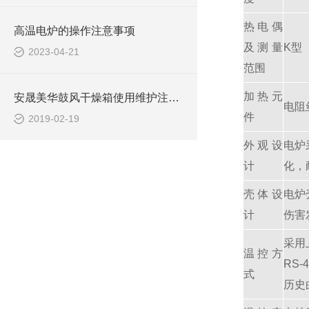
热电偶
高温电炉的操作注意事项
及测量
K型（
2023-04-21
范围
加热元
安晟美华鼓风干燥箱使用维护注意事项
电阻
件
2019-02-19
外观设
电炉
计
化，
壳体设
电炉
计
伤害
采用
温控方
RS
式
历史