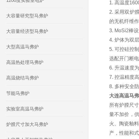
1200度实验室电炉
1. 高温度16
2. 采用双
大容量研究型马弗炉
的无机纤维作
3. MoSi
大容量经济型马弗炉
4. 炉体为
大型高温马弗炉
5. 可控硅
选配开门断电
高温热处理马弗炉
6. 升温速度
7. 控温精
高温烧结马弗炉
8. 多种安
节能马弗炉
大连高温马弗
所有炉膛尺寸
实验室高温马弗炉
量不加价，
火、陶瓷釉料
炉膛尺寸加大马弗炉
产，性能和式