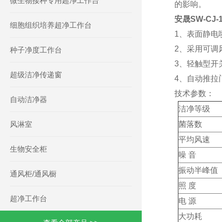
微生物接种专用超净工作台
的影响。
安晟SW-CJ
细胞组织培养超净工作台
1、表面静电
2、采用可调
种子净度工作台
3、轻触型开
超级洁净传递窗
4、自动推拉
技术参数：
自动洁净器
洁净等级
风淋室
菌落数
平均风速
生物安全柜
噪 
振动半
通风柜/通风橱
照 度
超净工作台
电 源
大功耗