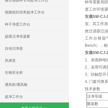
微生物接种专用超净工作台
种等需要局部
度工作环境通
细胞组织培养超净工作台
安晟SW-CJ
室。
其工作原
种子净度工作台
效过滤器过滤
超级洁净传递窗
工作台根据气流的
Bench）
自动洁净器
安晟SW-CJ
1、表面静电
风淋室
2、采用可调
生物安全柜
3、轻触型开
4. 门窗升
通风柜/通风橱
技术参数
洁净等级
超净工作台
菌落数