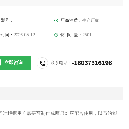
、硅碳棒高温马弗炉、硅钼棒高温马弗炉；按额定温度来区分
分为：900度系
品型号：
厂商性质：
生产厂家
新时间：
2026-05-12
访 问 量：
2501
-18037316198
立即咨询
联系电话：
同时根据用户需要可制作成两只炉座配合使用，以节约能