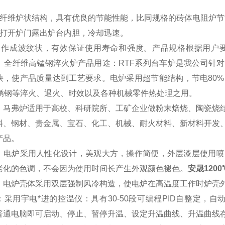
：
全纤维炉状结构，具有优良的节能性能，比同规格的砖体电阻炉节能
便打开炉门露出炉台内胆，冷却迅速。
制作成波纹状，有效保证使用寿命和强度。产品规格根据用户
KW。 全纤维高锰钢淬火炉产品用途：RTF系列台车炉是我公司
快，使产品质量达到工艺要求。电炉采用超节能结构，节电80
不锈钢等淬火、退火、时效以及各种机械零件热处理之用。
：
马弗炉适用于高校、科研院所、工矿企业做粉末焙烧、陶瓷烧
料、钢材、贵金属、宝石、
化工
、
机械
、
耐火材料
、
新材料开发
产品。
：
电炉采用人性化设计，美观大方，操作简便，外层漆层使用喷
老化的色调，不会因为使用时间长产生外观颜色褪色。
安晟120
：
电炉壳体采用双层强制风冷构造，使电炉在高温度工作时炉壳
：
采用
宇电
*进的控温仪：具有30-50段可编程PID自整定，
普通电脑即可启动、停止、暂停升温、设定升温曲线、升温曲线