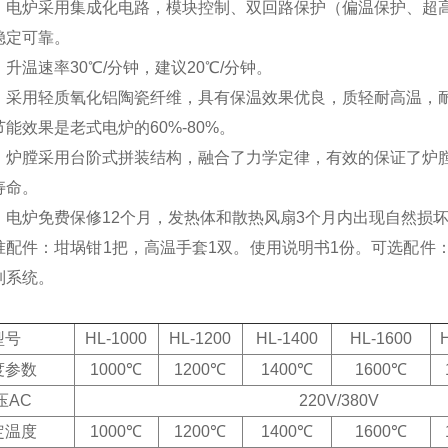
：
电炉采用集成化电路，模块控制、双回路保护（偏温保护、超
稳定可靠。
：
升温速率30℃/分钟，建议20℃/分钟。
：
采用轻质氧化铝陶瓷纤维，具有保温效果优良，质轻耐高温，
能效果是老式电炉的60%-80%。
：
炉膛采用台阶式拼装结构，融合了力学定律，有效的保证了炉
寿命。
：
电炉免费保修12个月，发热体和散热风扇3个月内出现自然损
准配件：坩埚钳1把，高温手套1双。使用说明书1份。
可选配件
制系统。
：
型号
HL-1000
HL-1200
HL-1400
HL-1600
度参数
1000℃
1200℃
1400℃
1600℃
压AC
220V/380V
定
温度
1000℃
1200℃
1400℃
1600℃