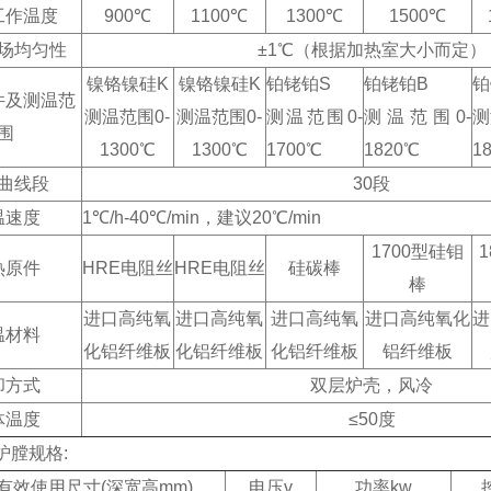
工作温度
9
00℃
11
00℃
13
0
0℃
15
0
0℃
场均匀性
±1℃（根据加热室大小而定）
镍铬镍硅K
镍铬镍硅K
铂铑铂S
铂铑铂B
铂
件及测温范
测温范围0-
测温范围0-
测温范围0-
测温范围0-
测
围
1300℃
1300℃
1700℃
1820℃
1
曲线段
30段
温速度
1℃/h-
4
0℃/min
，建议
20℃/min
1700型硅钼
1
热原件
HRE电阻丝
HRE电阻丝
硅碳棒
棒
进口
高纯氧
进口
高纯氧
进口
高纯氧
进口
高纯氧化
进
温
材料
化铝纤维板
化铝纤维板
化铝纤维板
铝纤维板
却方式
双层炉壳，风冷
体温度
≤
50
度
炉膛规格
:
有效使用尺寸(深宽高mm)
电压v
功率kw