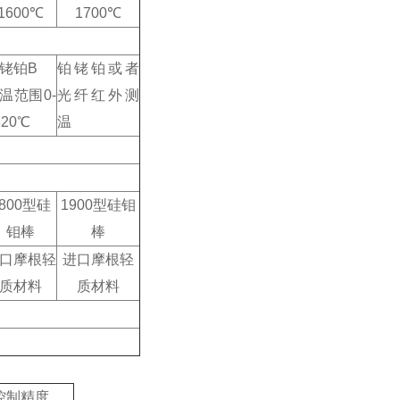
16
0
0℃
17
0
0℃
铑铂B
铂铑铂或者
温范围0-
光纤红外测
820℃
温
800型硅
1900型硅钼
钼棒
棒
口
摩根轻
进口
摩根轻
质材料
质材料
控制精度