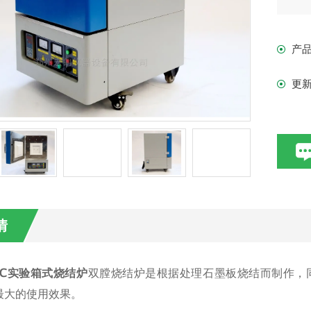
炉
一般
产
更
情
0℃实验箱式烧结炉
双膛烧结炉是根据处理石墨板烧结而制作，
最大的使用效果。