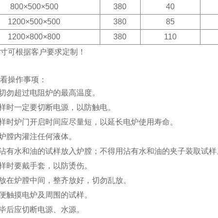
800×500×500
380
40
1200×500×500
380
85
1200×800×800
380
110
寸可根据客户要求定制！
看操作事项：
时切勿超过电阻炉的最高温度。
试样时一定要切断电源，以防触电。
试样时炉门开启时间应尽量短，以延长电炉使用寿命。
向炉膛内灌注任何液体。
将沾有水和油的试样放入炉膛；不得用沾有水和油的夹子装取试样
试样时要戴手套，以防烫伤。
应放在炉膛中间，整齐放好，切勿乱放。
随便触摸电炉及周围的试样。
完毕后应切断电源、水源。