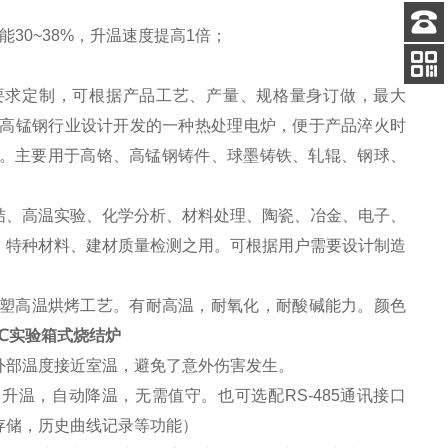
30~38%，升温速度提高1倍；
客服
电话
要求定制，可根据产品工艺、产量、规格量身订做，最大
关注
公众号
针对高锰钢行业设计开发的一种热处理电炉，便于产品淬火时
%。主要用于高铬、高锰钢铸件、球墨铸铁、轧辊、钢球、
结、高温实验、化学分析、材料处理、
陶瓷
、
冶金
、
电子
、
、
特种材料
、
建材
质量检测之用。可根据用户需要设计制造
塑高温烘烤工艺。有耐高温，耐氧化，耐酸碱能力。颜色
0℃实验箱式烧结炉
外部温度接近室温，避免了意外伤害发生。
自动升温，自动降温，无需值守。也可选配RS-485通讯接口
存储，历史曲线记录等功能）