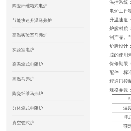
温控
系统
陶瓷纤维箱式电炉
电炉工作
升温速度
节能快速升温马弗炉
炉膛材质
高温实验室马弗炉
制产品。节
炉膛设计
实验室电炉
膛的使用
保修期限
高温箱式电阻炉
配件
：
标
高温马弗炉
程通讯控
规格参数
陶瓷纤维马弗炉
分体箱式电阻炉
温
电
真空管式炉
额