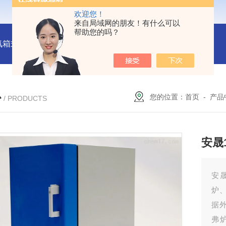
欢迎您！
来自局域网的朋友！有什么可以
帮助您的吗？
氛箱式炉厂家
灰分测定马弗炉-郑州安晟科学仪器
SX2-9-1
心
您的位置：
首页
-
产品
/ PRODUCTS
安晟
安
炉
据
弗