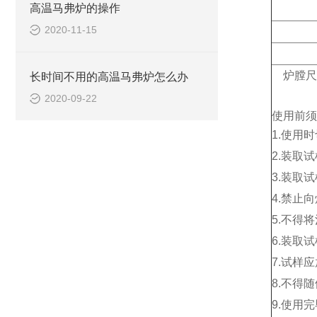
高温马弗炉的操作
2020-11-15
炉膛尺
长时间不用的高温马弗炉怎么办
2020-09-22
使用前须
1.使用
2.装取
3.装取
4.禁止
5.不得
6.装取
7.试样
8.不得
9.使用