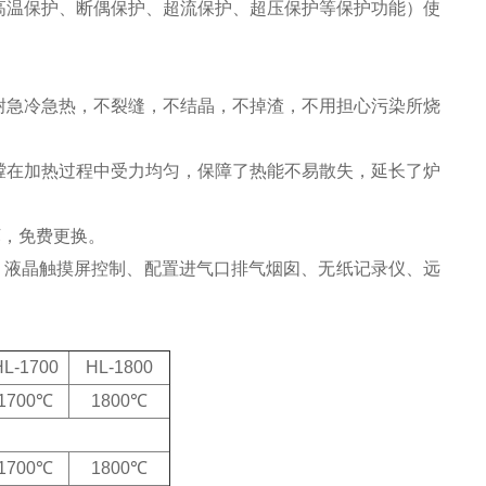
高温保护、断偶保护、超流保护、超压保护等保护功能）使
耐急冷急热，不裂缝，不结晶，不掉渣，不用担心污染所烧
膛在加热过程中受力均匀，保障了热能不易散失，延长了炉
坏，免费更换。
：
液晶
触摸屏控制、配置进气口排气烟囱、无纸记录仪、远
HL-1700
HL-1800
1700℃
1800℃
1700℃
1800℃