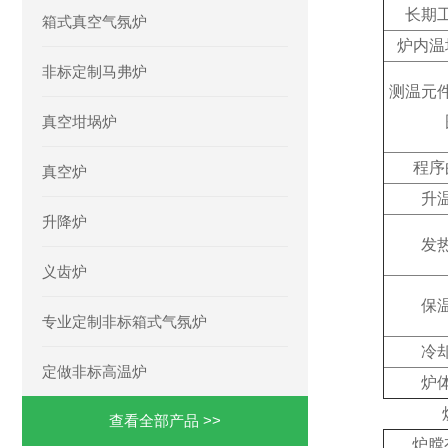
长期
箱式真空气氛炉
炉内温
非标定制马弗炉
测温元
真空坩埚炉
程序
真空炉
升
升降炉
发
义齿炉
保
专业定制非标箱式气氛炉
冷
定做非标高温炉
炉
查看全部产品 >>
炉膛