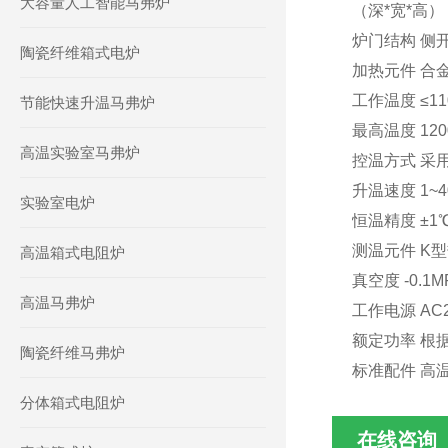
大容量人工智能马弗炉
（深*宽*高） 15
炉门结构 侧
陶瓷纤维箱式电炉
加热元件 合金
工作温度 ≤11
节能快速升温马弗炉
最高温度 120
高温实验室马弗炉
控温方式 采
升温速度 1~40
实验室电炉
恒温精度 ±1
测温元件 K
高温箱式电阻炉
真空度 -0.1
高温马弗炉
工作电源 AC22
额定功率 根
陶瓷纤维马弗炉
标准配件 高
分体箱式电阻炉
在线咨询