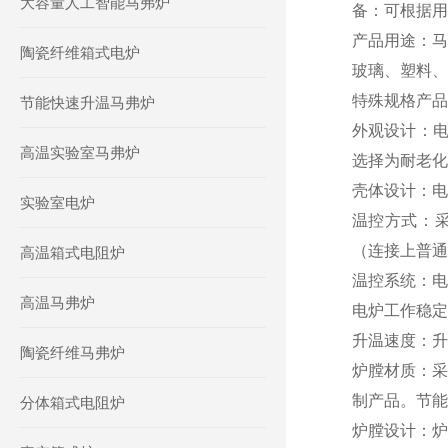
大容量人工智能马弗炉
备：可根据用
产品用途：
马
陶瓷纤维箱式电炉
玻璃
、塑料、
特殊规格产品
节能快速升温马弗炉
外观设计
：
高温实验室马弗炉
选择为耐老化
壳体设计
：
电
实验室电炉
温控方式
：
（连接上普通
高温箱式电阻炉
温控
系统：
电
高温马弗炉
电炉工作稳定
升温速度
：
升
陶瓷纤维马弗炉
炉膛材质
：
采
制产品。节能
分体箱式电阻炉
炉膛设计
：
炉