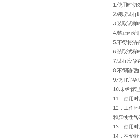
1.使用时
2.装取试
3.装取试
4.禁止向
5.不得将
6.装取试
7.试样应
8.不得随
9.使用完
10.未经
11．使用
12．工作环
和腐蚀性气
13．使用
14．在炉