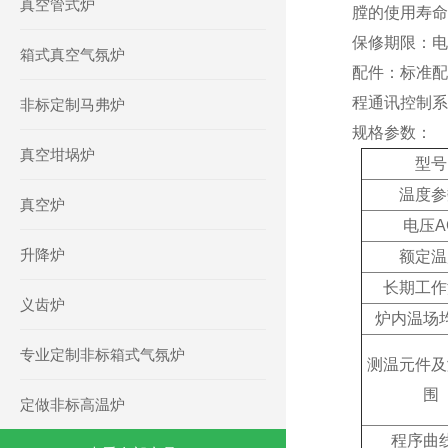
真空管式炉
膛的使用寿命
保修期限
：
电
箱式真空气氛炉
配件
：
标准配
程通讯控制系
非标定制马弗炉
规格参数：
真空坩埚炉
型号
温度参
真空炉
电压A
升降炉
额定温
长期工作
义齿炉
炉内温场
专业定制非标箱式气氛炉
测温元件及
围
定做非标高温炉
程序曲