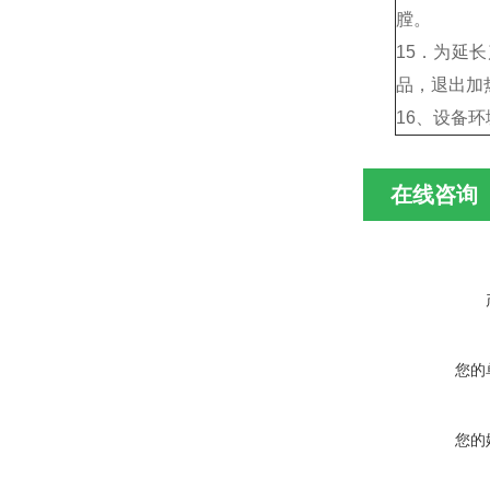
膛。
15．为延
品，退出加
16、设备
在线咨询
您的
您的