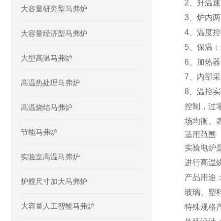
2、升温速
大容量研究型马弗炉
3、炉内
4、温度控
大容量经济型马弗炉
5、保温
大型高温马弗炉
6、加热
7、内部
高温热处理马弗炉
8、温控
实
控制，过
高温烧结马弗炉
场均衡、
节能马弗炉
适用范围
实验电炉
实验室高温马弗炉
进行高温
产品用途
炉膛尺寸加大马弗炉
玻璃
、塑
大容量人工智能马弗炉
特殊规格