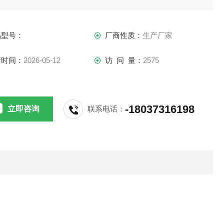
、硅碳棒高温马弗炉、硅钼棒高温马弗炉；按额定温度来区分
分为：900度系
品型号：
厂商性质：
生产厂家
新时间：
2026-05-12
访 问 量：
2575
-18037316198
立即咨询
联系电话：