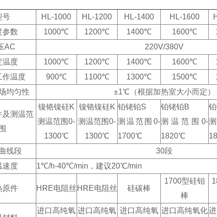
：
型号
HL-1000
HL-1200
HL-1400
HL-1600
度参数
1000℃
1200℃
1400℃
1600℃
压AC
220V/380V
定温度
1000℃
1200℃
1400℃
1600℃
工作温度
900℃
1100℃
1300℃
1500℃
场均匀性
±1℃（根据加热室大小而定）
镍铬镍硅K
镍铬镍硅K
铂铑铂S
铂铑铂B
铂
件及测温范
测温范围0-
测温范围0-
测温范围0-
测温范围0-
测
围
1300℃
1300℃
1700℃
1820℃
1
曲线段
30段
温速度
1℃/h-40℃/min，建议20℃/min
1700型硅钼
1
热原件
HRE电阻丝
HRE电阻丝
硅碳棒
棒
进口高纯氧
进口高纯氧
进口高纯氧
进口高纯氧化
进