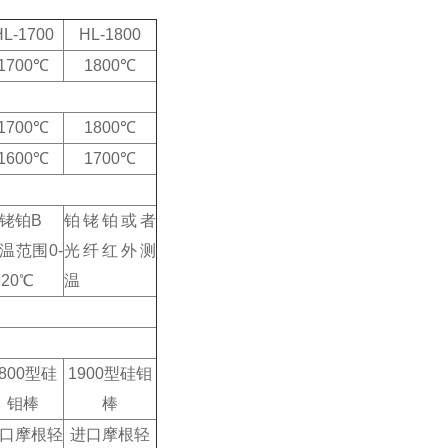
HL-1700
HL-1800
1700℃
1800℃
1700℃
1800℃
1600℃
1700℃
铑铂B
铂铑铂或者
温范围0-
光纤红外测
820℃
温
800型硅
1900型硅钼
钼棒
棒
口摩根轻
进口摩根轻