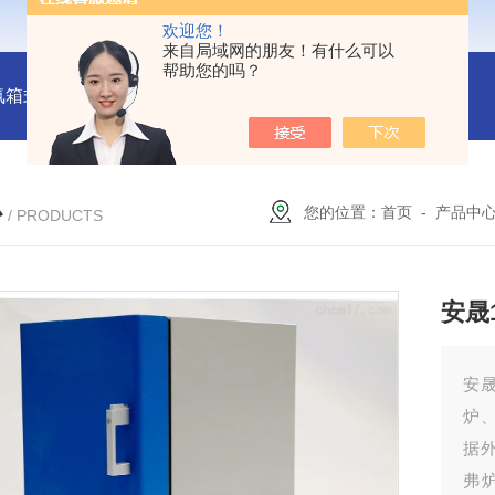
欢迎您！
来自局域网的朋友！有什么可以
帮助您的吗？
氛箱式炉厂家
灰分测定马弗炉-郑州安晟科学仪器
SX2-9-1
心
您的位置：
首页
-
产品中
/ PRODUCTS
安晟
安
炉
据
弗