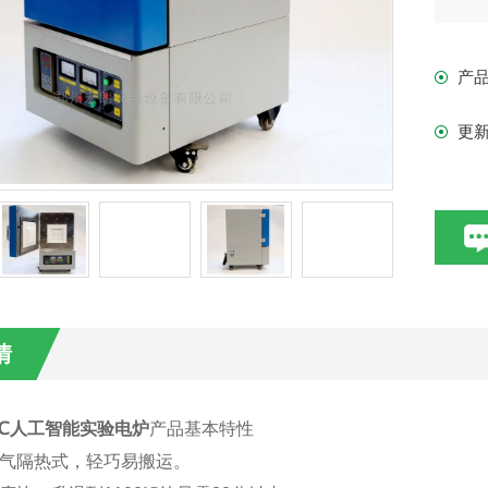
炉
一般
产
更
情
0℃人工智能实验电炉
产品基本特性
空气隔热式，轻巧易搬运。