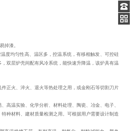
客服
电话
关注
公众号
易掉漆。
膛温度均匀性高、温区多，控温系统，有移相触发、可控硅
多，双层炉壳间配有风冷系统，能快速升降温，该炉具有温
机件正火、淬火、退火等热处理之用，或金刚石等切割刀片
结、高温实验、化学分析、材料处理、
陶瓷
、
冶金
、
电子
、
、
特种材料
、
建材
质量检测之用。可根据用户需要设计制造