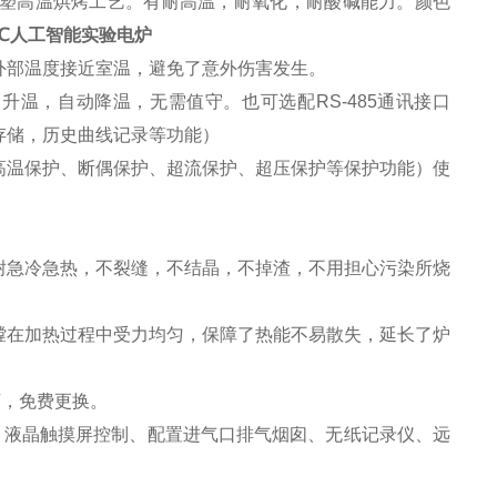
塑高温烘烤工艺。有耐高温，耐氧化，耐酸碱能力。颜色
0℃人工智能实验电炉
外部温度接近室温，避免了意外伤害发生。
自动升温，自动降温，无需值守。也可选配RS-485通讯接口
存储，历史曲线记录等功能）
高温保护、断偶保护、超流保护、超压保护等保护功能）使
耐急冷急热，不裂缝，不结晶，不掉渣，不用担心污染所烧
膛在加热过程中受力均匀，保障了热能不易散失，延长了炉
坏，免费更换。
：
液晶
触摸屏控制、配置进气口排气烟囱、无纸记录仪、远