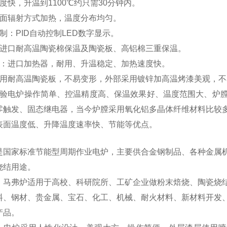
度快，升温到1100℃约只需30分钟内。
两面辐射方式加热，温度分布均匀。
制：PID自动控制LED数字显示。
：进口耐高温陶瓷棉保温及陶瓷板、高铝棉三重保温。
器：进口加热器，耐用、升温稳定、加热速度快。
采用耐高温陶瓷板，不易变形，外部采用镀锌加高温烤漆美观，不
验电炉操作简单、控温精度高、保温效果好、温度范围大、炉
零触发、固态继电器，当今炉膛采用氧化铝多晶体纤维材料比较
表面温度低、升降温度速率快、节能等优点。
是国家标准节能型周期作业电炉，主要供合金钢制品、各种金属
烧结用途。
：
马弗炉适用于高校、科研院所、工矿企业做粉末焙烧、陶瓷烧
料、钢材、贵金属、宝石、
化工
、
机械
、
耐火材料
、
新材料开发
产品。