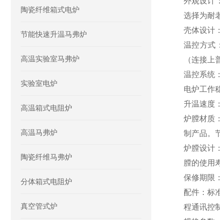
外观设计
陶瓷纤维箱式电炉
选择为耐
壳体设计
节能快速升温马弗炉
温控方式
高温实验室马弗炉
（连接上
温控
系统
实验室电炉
电炉工作
升温速度
高温箱式电阻炉
炉膛材质
高温马弗炉
制产品。节
炉膛设计
陶瓷纤维马弗炉
膛的使用
保修期限
分体箱式电阻炉
配件
：
标
真空管式炉
程通讯控