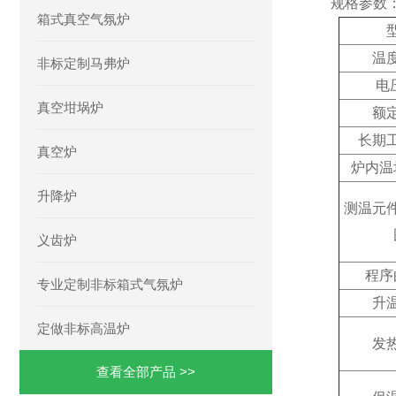
规格参数
箱式真空气氛炉
温
非标定制马弗炉
电
真空坩埚炉
额
长期
真空炉
炉内温
升降炉
测温元
义齿炉
程序
专业定制非标箱式气氛炉
升
定做非标高温炉
发
查看全部产品 >>