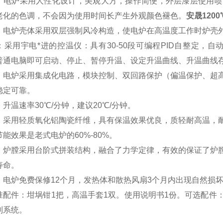
：
电炉采用人性化设计，美观大方，操作简便，外层漆层使用喷
老化的色调，不会因为使用时间长产生外观颜色褪色。
安晟120
：
电炉壳体采用双层强制风冷构造，使电炉在高温度工作时炉壳
：
采用
宇电
*进的控温仪：具有30-50段可编程PID自整定，
普通电脑即可启动、停止、暂停升温、设定升温曲线、升温曲线
：
电炉采用集成化电路，模块控制、双回路保护（偏温保护、超
稳定可靠。
：
升温速率30℃/分钟，建议20℃/分钟。
：
采用轻质氧化铝陶瓷纤维，具有保温效果优良，质轻耐高温，
能效果是老式电炉的60%-80%。
：
炉膛采用台阶式拼装结构，融合了力学定律，有效的保证了炉
寿命。
：
电炉免费保修12个月，发热体和散热风扇3个月内出现自然损
准配件：坩埚钳1把，高温手套1双。使用说明书1份。可选配件
制系统。