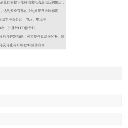
余量的前提下维持输出电流及电压的恒定；
，达到安全可靠的控制效果及控制精度。
输出功率百分比、电压、电流等
0次，并且带LED指示灯。
多段程序控制功能，可实现任意斜率的升、降
停及停止等可编程/可操作命令