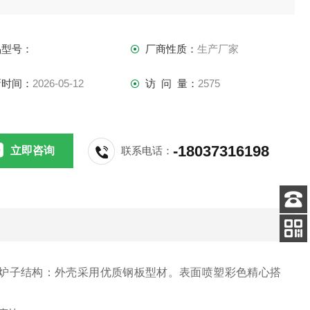
高温马弗炉、硅钼棒高温马弗炉；按额定温度来区分一般分
900度系
品型号：
厂商性质：
生产厂家
新时间：
2026-05-12
访 问 量：
2575
-18037316198
立即咨询
联系电话：
客服
电话
关注
公众号
1℃炉子结构：外壳采用优质钢板型材。表面喷塑彩色精心搭