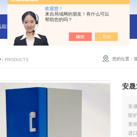
欢迎您！
来自局域网的朋友！有什么可以
帮助您的吗？
氛箱式炉厂家
灰分测定马弗炉-郑州安晟科学仪器
SX2-9-1
心
您的位置：
/ PRODUCTS
安晟
安
阻
形
进