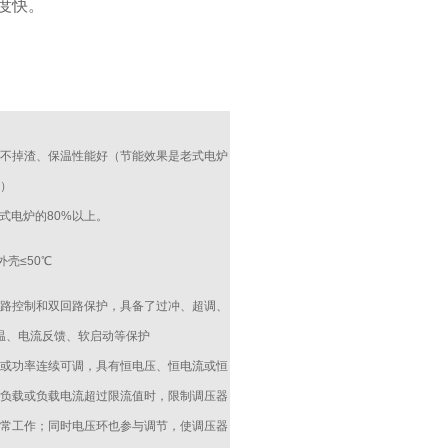
度快。
不掉渣、保温性能好（节能效果是老式电炉
上）
式电炉的80%以上。
壳≤50℃
路控制和双回路保护，具备了过冲、超调、
温、电流反馈、软启动等保护
或功率连续可调，具有恒电压、恒电流或恒
负载或负载电流超过限流值时，限制调压器
常工作；同时电压环也参与调节，使调压器