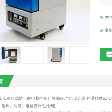
棒
为：
产
更
情
0℃实验箱式炉
（微电脑控制）可编程,全自动升温,控温精度±
、耐热、防腐。电路设计*进合理。