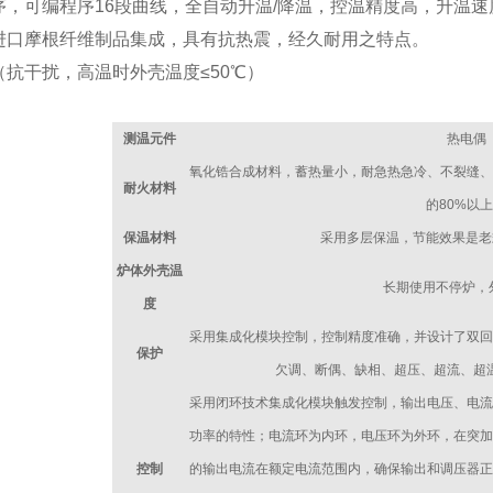
序，可编程序16段曲线，全自动升温/降温，控温精度高，升温速
进口摩根纤维制品集成，具有抗热震，经久耐用之特点。
（抗干扰，高温时外壳温度≤50℃）
：
测温元件
热电偶
氧化锆合成材料，蓄热量小，耐急热急冷、不裂缝、
耐火材料
的80%以
保温材料
采用多层保温，节能效果是老
炉体外壳温
长期使用不停炉，外
度
采用集成化模块控制，控制精度准确，并设计了双回
保护
欠调、断偶、缺相、超压、超流、超
采用闭环技术集成化模块触发控制，输出电压、电流
功率的特性；电流环为内环，电压环为外环，在突加
控制
的输出电流在额定电流范围内，确保输出和调压器正