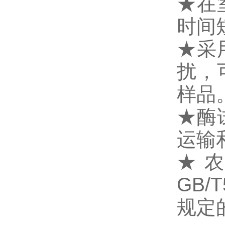
★
在
时间
★采
扰，
样品
★酶
运输
★
GB/
规定