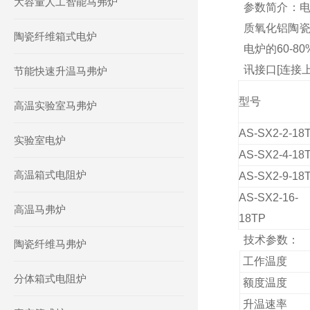
大容量人工智能马弗炉
参数简介：
质氧化铝陶瓷
陶瓷纤维箱式电炉
电炉的60-8
讯接口[连接
节能快速升温马弗炉
型号
高温实验室马弗炉
AS-SX2
-2-
18
实验室电炉
AS-SX2
-4-
18
高温箱式电阻炉
AS-SX2
-9-
18
AS-SX2
-16-
高温马弗炉
18
TP
技术参数：
陶瓷纤维马弗炉
工作温度
分体箱式电阻炉
额度
温度
升温速率