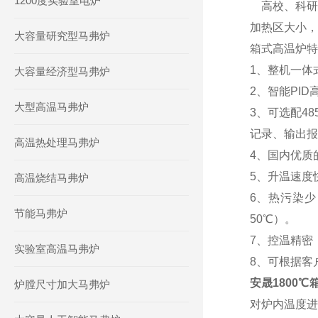
1200度实验室电炉
高校、科研
加热区大小，
大容量研究型马弗炉
箱式高温炉特
1、整机一体
大容量经济型马弗炉
2、智能PI
大型高温马弗炉
3、可选配4
记录、输出报
高温热处理马弗炉
4、国内优质
5、升温速度快，
高温烧结马弗炉
6、热污染
节能马弗炉
50℃）。
7、控温精密
实验室高温马弗炉
8、可根据客
安晟1800℃
炉膛尺寸加大马弗炉
对炉内温度进