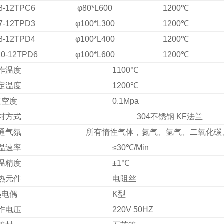
-8-12TPC6
φ80*L600
1200℃
-7-12TPD3
φ100*L300
1200℃
-8-12TPD4
φ100*L400
1200℃
10-12TPD6
φ100*L600
1200℃
作温度
1100℃
定温度
1200℃
真空度
0.1Mpa
封方式
304不锈钢 KF法兰
通气氛
所有惰性气体，氮气、氩气、二氧化碳
温速率
≤30℃/Min
温精度
±1℃
热元件
电阻丝
热电偶
K型
作电压
220V 50HZ