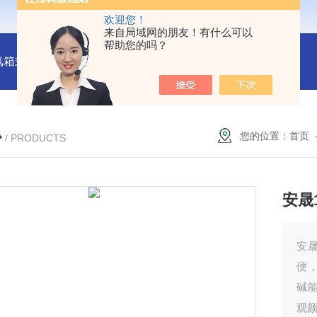
欢迎您！
来自局域网的朋友！有什么可以
帮助您的吗？
氛箱式炉厂家
灰分测定马弗炉-郑州安晟科学仪器
SX2-9-1
心
您的位置：
首页
/ PRODUCTS
安晟
安
便
碱
观