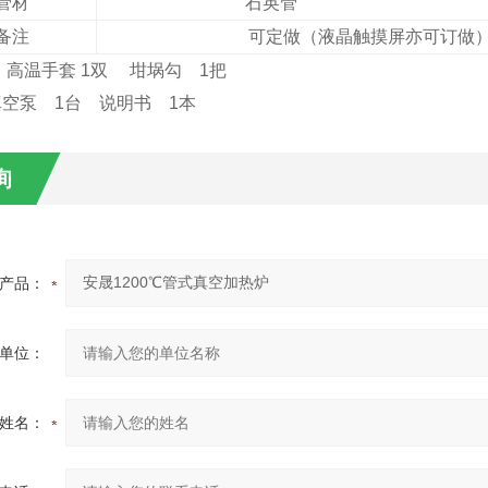
管材
石英管
备注
可定做（液晶触摸屏亦可订做
高温手套 1双
坩埚勾 1把
 1台
说明书 1本
询
产品：
单位：
姓名：