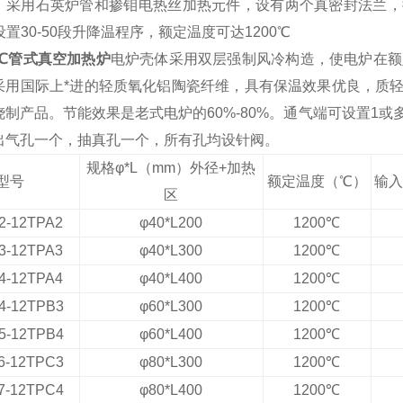
：
采用
石英
炉管和
掺钼电热丝
加热元件，设有两个真密封法兰，
设置30
-50
段升降温程序，额定温度可达1
2
00℃
0℃管式真空加热炉
电炉壳体采用双层强制风冷构造，使电炉在额
采用国际上*进的轻质氧化铝陶瓷纤维，具有保温效果优良，质
烧制产品。节能效果是老式电炉的60%-80%。通气端可设置1
出气孔一个，抽真孔一个，所有孔均设针阀。
规格φ*L（mm）
外径+加热
型号
额定温度（℃）
输入
区
-2-12TPA2
φ40*L200
1200℃
-3-12TPA3
φ40*L300
1200℃
-4-12TPA4
φ40*L400
1200℃
4
-12TPB3
φ60*L300
1200℃
-5-12TPB4
φ60*L400
1200℃
-6-12TPC3
φ80*L300
1200℃
-7-12TPC4
φ80*L400
1200℃