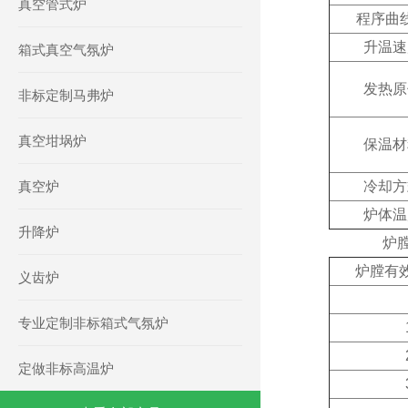
真空管式炉
程序曲
升温速
箱式真空气氛炉
发热原
非标定制马弗炉
真空坩埚炉
保温
材
真空炉
冷却方
炉体温
升降炉
炉
炉膛有效
义齿炉
专业定制非标箱式气氛炉
定做非标高温炉