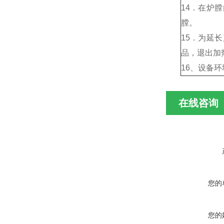
14．在炉
膛。
15．为延
品，退出加
16、设备
在线咨询
您的
您的