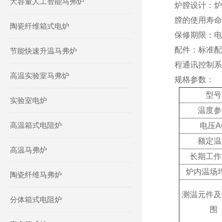
大容量人工智能马弗炉
炉膛设计
：
炉
膛的使用寿命
陶瓷纤维箱式电炉
保修期限
：
电
配件
：
标准配
节能快速升温马弗炉
程通讯控制系
高温实验室马弗炉
规格参数：
型号
实验室电炉
温度参
高温箱式电阻炉
电压A
额定
温
高温马弗炉
长期工作
炉内温场
陶瓷纤维马弗炉
测温元件及
分体箱式电阻炉
围