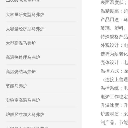
1200度实验室电炉
表面温度低；
温精度高；超
大容量研究型马弗炉
产品用途：
马
玻璃
、塑料、
大容量经济型马弗炉
特殊规格产品
大型高温马弗炉
外观设计
：
选择为耐老化
高温热处理马弗炉
壳体设计
：
电
温控方式
：
高温烧结马弗炉
（连接上普通
节能马弗炉
温控
系统：
电
电炉工作稳定
实验室高温马弗炉
升温速度
：
升
炉膛材质
：
采
炉膛尺寸加大马弗炉
制产品。节能