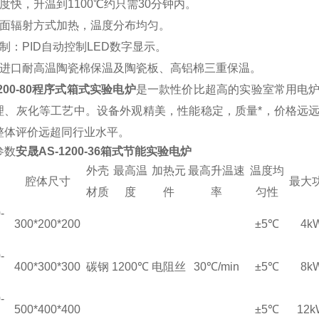
度快，升温到1100℃约只需30分钟内。
两面辐射方式加热，温度分布均匀。
制：PID自动控制LED数字显示。
：进口耐高温陶瓷棉保温及陶瓷板、高铝棉三重保温。
1200-80程序式箱式实验电炉
是一款性价比超高的实验室常用电
理、灰化等工艺中。设备外观精美，性能稳定，质量*，价格远
整体评价远超同行业水平。
参数
安晟AS-1200-36箱式节能实验电炉
外壳
最高温
加热元
最高升温速
温度均
腔体尺寸
最大
材质
度
件
率
匀性
-
300*200*200
±5℃
4k
-
400*300*300
碳钢
1200℃
电阻丝
30℃/min
±5℃
8k
-
500*400*400
±5℃
12k