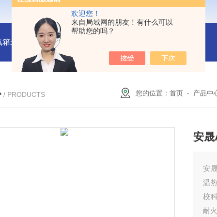
欢迎您！
来自局域网的朋友！有什么可以
帮助您的吗？
氛箱式炉厂家
灰分测定马弗炉-郑州安晟科学仪器
SX2-9-1
心
您的位置：
首页
-
产品中
/ PRODUCTS
安晟
安晟
温
校
耐