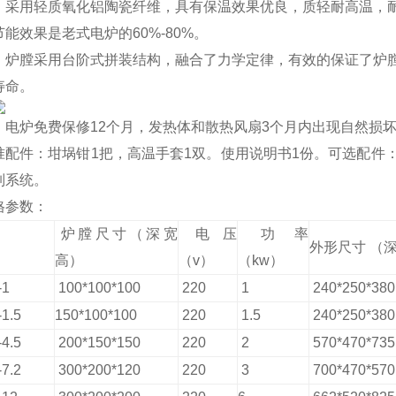
：
采用轻质氧化铝陶瓷纤维，具有保温效果优良，质轻耐高温，
能效果是老式电炉的60%-80%。
：
炉膛采用台阶式拼装结构，融合了力学定律，有效的保证了炉
寿命。
：
电炉免费保修12个月，发热体和散热风扇3个月内出现自然损
准配件：坩埚钳1把，高温手套1双。使用说明书1份。
可选配件
制系统。
格参数
：
炉膛尺寸（深宽
电压
功率
外形尺寸 （
高）
（v）
（kw）
-1
100*100*100
220
1
240*250*38
1.5
150*100*100
220
1
.5
240*250*38
4.5
200*150*150
220
2
570*470*73
7.2
300*200*120
220
3
700*470*57