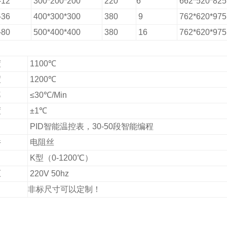
-12
300*200*200
220
6
662*520*82
-36
400*300*300
380
9
762*620*97
-80
5
00*
4
00*
4
00
380
16
762*620*97
：
度
1100℃
度
1200℃
率
≤30℃/Min
度
±1℃
PID智能温控表，30-50段智能编程
件
电阻丝
K型
（0-1200℃）
压
220V 50hz
非标尺寸可以定制！