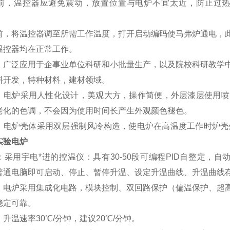
温控器应避免震动，放置位置与电炉不宜太近，防止过热
将温控器调至所需工作温度，打开启动编码使马弗炉通电，此
温控器均在正常工作。
：
广泛应用于企事业单位科研和小批量生产，以及院校科研教学
料开发，特种材料，建材领域。
：
电炉采用人性化设计，美观大方，操作简便，外层漆层使用喷
老化的色调，不会因为使用时间长产生外观颜色褪色。
：
电炉壳体采用双层强制风冷构造，使电炉在高温度工作时炉壳
实验电炉
：
采用
宇电
*进的控温仪：具有30-50段可编程PID自整定，
普通电脑即可启动、停止、暂停升温、设定升温曲线、升温曲线
：
电炉采用集成化电路，模块控制、双回路保护（偏温保护、超
稳定可靠。
：
升温速率30℃/分钟，建议20℃/分钟。