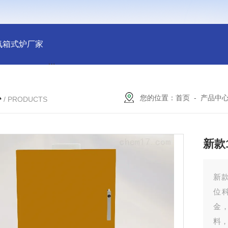
氛箱式炉厂家
灰分测定马弗炉-郑州安晟科学仪器
SX2-9-1
心
您的位置：
首页
-
产品中
/ PRODUCTS
新款
新
位
金
料