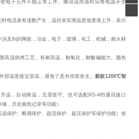
使电子元件不能正常工作。搬动温控器时应将电源开关
关注
公众号
时电流表有读数产生，温控表实测温度值逐渐上升，表示
回到
顶部
中涉及到的陶瓷，冶金，电子，玻璃，化工，机械，耐火材
塑高温烘烤工艺。有耐高温，耐氧化，耐酸碱能力。颜色
外部温度接近室温，避免了意外伤害发生。
新款1200℃智
自动升温，自动降温，无需值守。也可选配RS-485通讯接口
存储，历史曲线记录等功能）
高温保护、断偶保护、超流保护、超压保护等保护功能）使