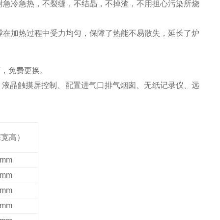
耐急冷急热，不裂缝，不结晶，不掉渣，不用担心污染所烧
膛在加热过程中受力均匀，保障了热能不易散失，延长了炉
坏，免费更换。
：
液晶
触摸屏控制、配置进气口排气烟囱、无纸记录仪、远
深宽高）
0mm
0mm
5mm
0mm