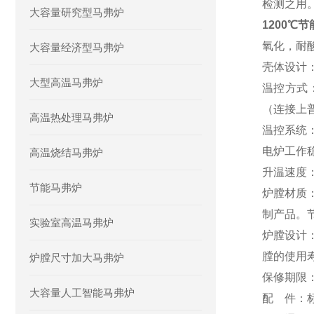
检测之用
大容量研究型马弗炉
1200℃
氧化，耐
大容量经济型马弗炉
壳体设计
大型高温马弗炉
温控方式
（连接上
高温热处理马弗炉
温控
系统
电炉工作
高温烧结马弗炉
升温速度
节能马弗炉
炉膛材质
制产品。节
实验室高温马弗炉
炉膛设计
膛的使用
炉膛尺寸加大马弗炉
保修期限
大容量人工智能马弗炉
配
件
：