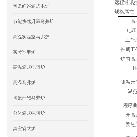
远程通讯
陶瓷纤维箱式电炉
规格属性
温
节能快速升温马弗炉
电压
高温实验室马弗炉
工作
长期工
实验室电炉
炉内温
高温箱式电阻炉
测温元
高温马弗炉
温
陶瓷纤维马弗炉
程序
分体箱式电阻炉
升温
发热
真空管式炉