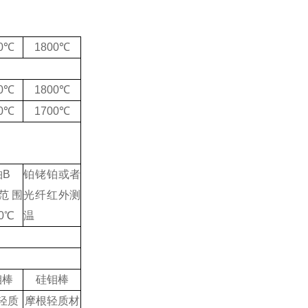
00℃
1800℃
00℃
1800℃
00℃
1700℃
铂B
铂铑铂或者
范围
光纤红外测
20℃
温
钼棒
硅钼棒
轻质
摩根轻质材