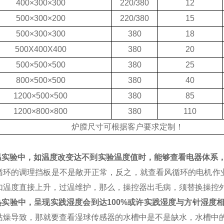
400×300×300
220/380
12
500×300×200
220/380
15
500×300×300
380
18
500X400X400
380
20
500×500×500
380
25
800×500×500
380
40
1200×500×500
380
85
1200×800×800
380
110
炉膛尺寸可根据客户要求定制！
高温实验中，如温度改变达不到实验温度值时，能够查看电器体系
循环的调理挡板是不是敞开正常，反之，就查看风循环的电机作业
如温度直接上升，过温维护，那么，操控器出毛病，须替换操控
湿热实验中，呈现实践湿度会到达100%或许实践湿度与方针湿度
枯燥导致，那就要查看湿球传感器的水槽中是不是缺水，水槽中