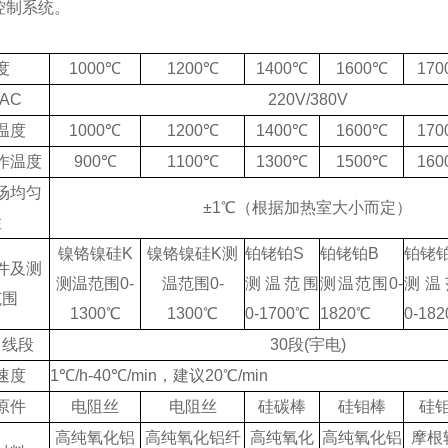
控制系统。
：
度
1000℃
1200℃
1400℃
1600℃
17
AC
220V/380V
温度
1000℃
1200℃
1400℃
1600℃
17
作温度
900℃
1100℃
1300℃
1500℃
16
场均匀
±1℃（根据加热室大小而定）
性
镍铬镍硅K
镍铬镍硅K测
铂铑铂S
铂铑铂B
铂铑
件及测
测温范围0-
温范围0-
测温范围
测温范围0-
测温
范围
1300℃
1300℃
0-1700℃
1820℃
0-18
曲线段
30段
(宇电)
速度
1℃/h-40℃/min，建议20℃/min
原件
电阻丝
电阻丝
硅碳棒
硅钼棒
硅
高纯氧化铝
高纯氧化铝纤
高纯氧化
高纯氧化铝
摩根