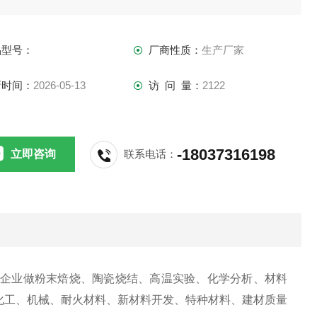
福炉。马弗炉一般是为实验室提供的高温炉，叫法不一，所指
品为同一类，都是统称。
品型号：
厂商性质：
生产厂家
新时间：
2026-05-13
访 问 量：
2122
-18037316198
立即咨询
联系电话：
矿企业做粉末焙烧、陶瓷烧结、高温实验、化学分析、材料
化工
、
机械
、
耐火材料
、
新材料开发
、
特种材料
、
建材
质量