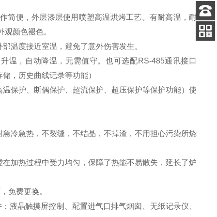
操作简便，外层漆层使用喷塑高温烘烤工艺。有耐高温，耐
客服
外观颜色褪色。
电话
外部温度接近室温，避免了意外伤害发生。
关注
公众号
自动升温，自动降温，无需值守。也可选配RS-485通讯接口
存储，历史曲线记录等功能）
高温保护、断偶保护、超流保护、超压保护等保护功能）使
耐急冷急热，不裂缝，不结晶，不掉渣，不用担心污染所烧
膛在加热过程中受力均匀，保障了热能不易散失，延长了炉
坏，免费更换。
件：
液晶
触摸屏控制、配置进气口排气烟囱、无纸记录仪、