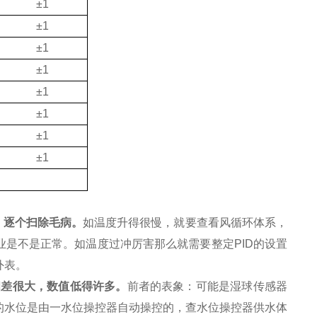
±1
±1
±1
±1
±1
±1
±1
±1
，逐个扫除毛病。
如温度升得很慢，就要查看风循环体系，
是不是正常。如温度过冲厉害那么就需要整定PID的设置
外表。
相差很大，数值低得许多。
前者的表象：可能是湿球传感器
的水位是由一水位操控器自动操控的，查水位操控器供水体