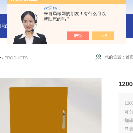
欢迎您！
来自局域网的朋友！有什么可以
帮助您的吗？
氛箱式炉厂家
灰分测定马弗炉-郑州安晟科学仪器
SX2-9-1
心
您的位置：
首
/ PRODUCTS
12
1
可分
翻译
马