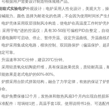
。可根据用户需要设计制造特殊规格产品。
节能箱式实验电炉
外观设计
：
电炉采用人性化设计，美观大方，
酸碱能力。颜色 选择为耐老化的色调，不会因为使用时间长产生
：
电炉壳体采用双层强制风冷构造，使电炉在高温度工作时炉壳
：
采用
宇电
*进的控温仪：具有30-50段可编程PID自整定，
普通电脑即可启动、停止、暂停升温、设定升温曲线、升温曲线
：
电炉采用集成化电路，模块控制、双回路保护（偏温保护、超
稳定可靠。
：
升温速率30℃/分钟，建议20℃/分钟。
：
采用轻质氧化铝陶瓷纤维，具有保温效果优良，质轻耐高温，
能效果是老式电炉的60%-80%。
：
炉膛采用台阶式拼装结构，融合了力学定律，有效的保证了炉
寿命。
：
电炉免费保修12个月，发热体和散热风扇3个月内出现自然损
标准配件：坩埚钳1把，高温手套1双。使用说明书1份。可选配