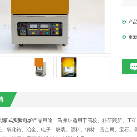
马
产
产
更
情
节能箱式实验电炉
产品用途：
马弗炉适用于高校、科研院所、工
瓷
、
氧化锆、
冶金
、
电子
、
玻璃
、塑料、钢材、贵金属、宝石、