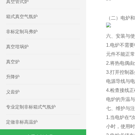
真空管式炉
箱式真空气氛炉
（二）电炉和
非标定制马弗炉
六、安装与使
1.电炉不需
真空坩埚炉
元件不能正常
真空炉
2.将热电偶
3.打开控制
升降炉
电源导线与电
4.检查接线
义齿炉
电炉的升温与
专业定制非标箱式气氛炉
七、维护与注
1.当电炉在
定做非标高温炉
小时，使用时