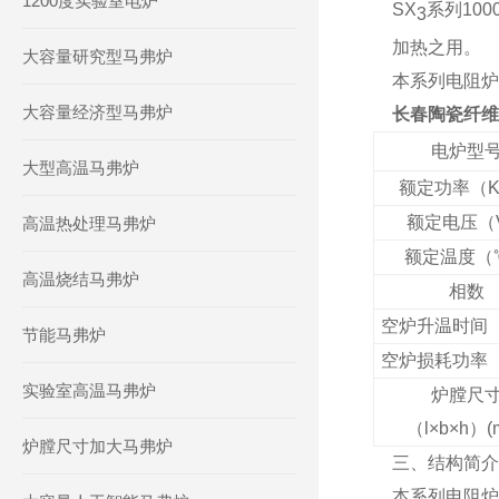
1200度实验室电炉
SX
系列10
3
加热之用。
大容量研究型马弗炉
本系列电阻炉
大容量经济型马弗炉
长春陶瓷纤维
电炉型
大型高温马弗炉
额定功率（
额定电压（
高温热处理马弗炉
额定温度（
高温烧结马弗炉
相数
空炉升温时间（
节能马弗炉
空炉损耗功率
实验室高温马弗炉
炉膛尺
（l×b×h）(
炉膛尺寸加大马弗炉
三、结构简介
本系列电阻炉