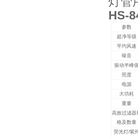
灯管
HS-
参数
超净
等级
平均风速
噪音
振动半峰
照度
电源
大功耗
重量
高效过滤器
格及数量
荧光灯/紫