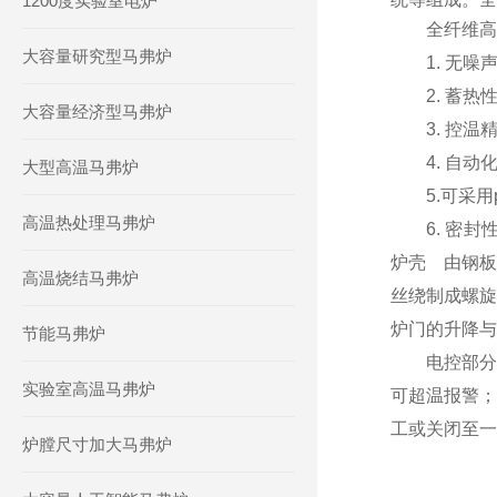
1200度实验室电炉
全纤维高温
大容量研究型马弗炉
1. 无噪声
2. 蓄热性
大容量经济型马弗炉
3. 控温精
4. 自动化
大型高温马弗炉
5.可采用p
高温热处理马弗炉
6. 密封
炉壳 由钢板
高温烧结马弗炉
丝绕制成螺旋
炉门的升降与
节能马弗炉
电控部分主
实验室高温马弗炉
可超温报警；
工或关闭至一
炉膛尺寸加大马弗炉