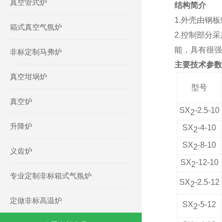
真空管式炉
结构简介
1.外壳由钢
箱式真空气氛炉
2.控制部分
能，具有很强
非标定制马弗炉
主要技术参数
真空坩埚炉
型号
真空炉
SX
-2.5-10
2
升降炉
SX
-4-10
2
SX
-8-10
2
义齿炉
SX
-12-10
2
专业定制非标箱式气氛炉
SX
-2.5-12
2
定做非标高温炉
SX
-5-12
2