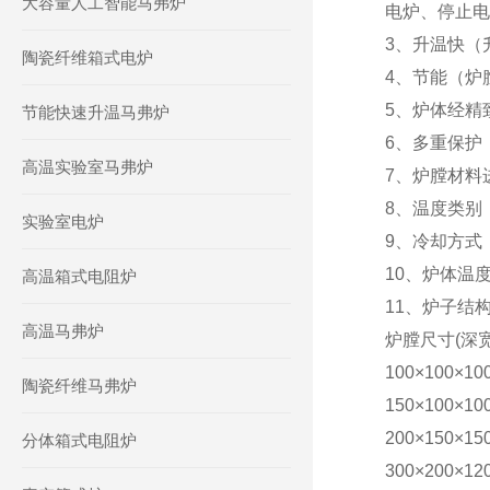
大容量人工智能马弗炉
电炉、停止电
3、升温快（升
陶瓷纤维箱式电炉
4、节能（炉
5、炉体经精
节能快速升温马弗炉
6、多重保护
高温实验室马弗炉
7、炉膛材料
8、温度类别
实验室电炉
9、
冷却方式
10、
炉体温
高温箱式电阻炉
11、
炉子结
高温马弗炉
炉膛尺寸
(深
100
×
100
×
10
陶瓷纤维马弗炉
150
×
100
×
10
200
×
150
×
15
分体箱式电阻炉
300
×
200
×
12