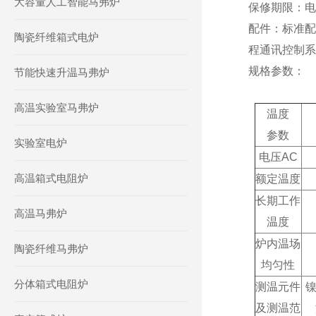
大容量人工智能马弗炉
保修期限
：
电
配件
：
标准配
陶瓷纤维箱式电炉
程通讯控制系
规格参数：
节能快速升温马弗炉
高温实验室马弗炉
温度
参数
实验室电炉
电压AC
高温箱式电阻炉
额定
温度
长期工作
高温马弗炉
温度
炉内温场
陶瓷纤维马弗炉
均匀性
分体箱式电阻炉
测温元件
镍
及测温范