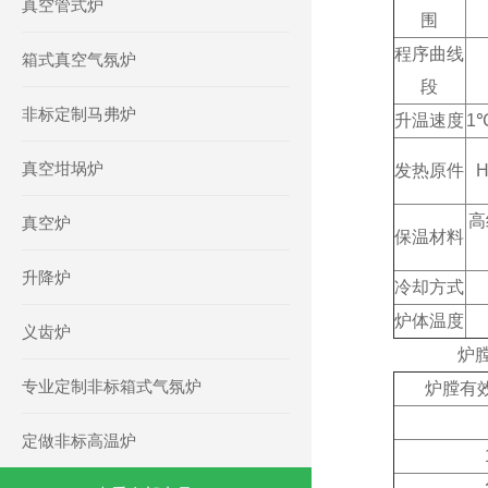
真空管式炉
围
程序曲线
箱式真空气氛炉
段
非标定制马弗炉
升温速度
1℃
真空坩埚炉
发热原件
高
真空炉
保温
材料
升降炉
冷却方式
炉体温度
义齿炉
炉
专业定制非标箱式气氛炉
炉膛有
定做非标高温炉