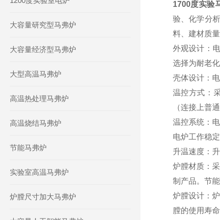
1200度实验室电炉
1700度实
验、化学分
大容量研究型马弗炉
料
、
建材
质量
外观设计
：
大容量经济型马弗炉
选择为耐老化
大型高温马弗炉
壳体设计
：
电
温控方式
：
高温热处理马弗炉
（连接上普通
温控
系统：
电
高温烧结马弗炉
电炉工作稳定
节能马弗炉
升温速度
：
升
炉膛材质
：
采
实验室高温马弗炉
制产品。节能
炉膛设计
：
炉
炉膛尺寸加大马弗炉
膛的使用寿命