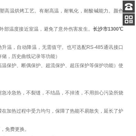
塑高温烘烤工艺。有耐高温，耐氧化，耐酸碱能力。颜色
客服
电话
外部温度接近室温，避免了意外伤害发生。
长沙市1300℃
关注
公众号
自动升温，自动降温，无需值守。也可选配RS-485通讯接口
存储，历史曲线记录等功能）
高温保护、断偶保护、超流保护、超压保护等保护功能）使
耐急冷急热，不裂缝，不结晶，不掉渣，不用担心污染所烧
膛在加热过程中受力均匀，保障了热能不易散失，延长了炉
坏，免费更换。