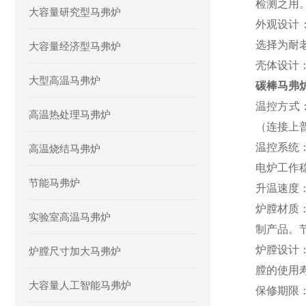
检测之用
大容量研究型马弗炉
外观设计
选择为耐
大容量经济型马弗炉
壳体设计
大型高温马弗炉
碳棒马弗
温控方式
高温热处理马弗炉
（连接上
温控
系统
高温烧结马弗炉
电炉工作
节能马弗炉
升温速度
炉膛材质
实验室高温马弗炉
制产品。节
炉膛设计
炉膛尺寸加大马弗炉
膛的使用
大容量人工智能马弗炉
保修期限