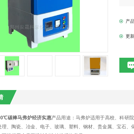
产
更
情
00℃碳棒马弗炉经济实惠
产品用途：
马弗炉适用于高校、科研
处理、
陶瓷
、
冶金
、
电子
、
玻璃
、塑料、钢材、贵金属、宝石、