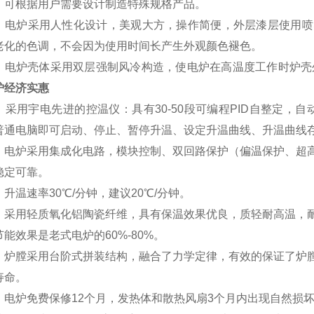
。可根据用户需要设计制造特殊规格产品。
：
电炉采用人性化设计，美观大方，操作简便，外层漆层使用喷
老化的色调，不会因为使用时间长产生外观颜色褪色。
：
电炉壳体采用双层强制风冷构造，使电炉在高温度工作时炉壳
炉经济实惠
：
采用
宇电
先进的控温仪：具有30-50段可编程PID自整定，
普通电脑即可启动、停止、暂停升温、设定升温曲线、升温曲线
：
电炉采用集成化电路，模块控制、双回路保护（偏温保护、超
稳定可靠。
：
升温速率30℃/分钟，建议20℃/分钟。
：
采用轻质氧化铝陶瓷纤维，具有保温效果优良，质轻耐高温，
能效果是老式电炉的60%-80%。
：
炉膛采用台阶式拼装结构，融合了力学定律，有效的保证了炉
寿命。
：
电炉免费保修12个月，发热体和散热风扇3个月内出现自然损