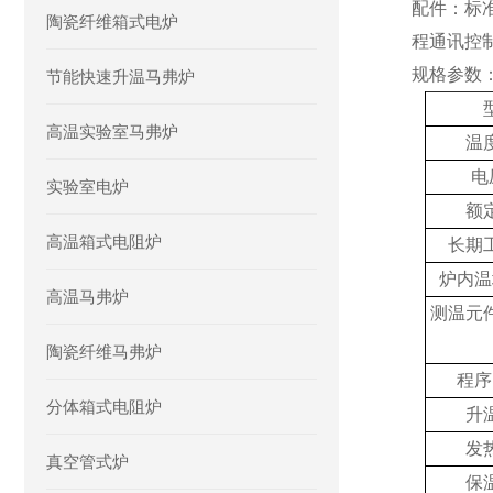
配件
：
标
陶瓷纤维箱式电炉
程通讯控
规格参数
节能快速升温马弗炉
高温实验室马弗炉
温
电
实验室电炉
额
高温箱式电阻炉
长期
炉内温
高温马弗炉
测温元
陶瓷纤维马弗炉
程序
分体箱式电阻炉
升
发
真空管式炉
保