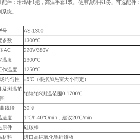
准配件：坩埚钳1把，高温手套1双。使用说明书1份。可选配件
制系统。
：
型号
AS
-
1300
度参数
1
3
00℃
压AC
220V/380V
定温度
1
3
00℃
工作温度
1
25
0℃
场均匀性
±
5
℃（根据加热室大小而定）
件及测温范
铂铑铂S测温范围0-1700℃
围
曲线段
30段
温速度
1℃/h-40℃/min，建议20℃/min
热原件
硅碳棒
温材料
进口高纯氧化铝纤维板