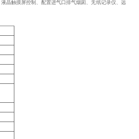
：
液晶
触摸屏控制、配置进气口排气烟囱、无纸记录仪、远