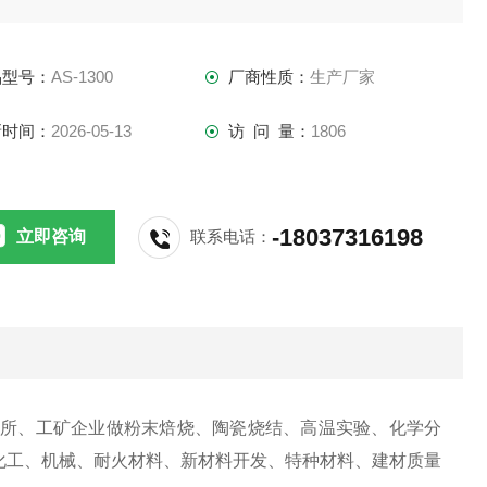
品型号：
AS-1300
厂商性质：
生产厂家
新时间：
2026-05-13
访 问 量：
1806
-18037316198
立即咨询
联系电话：
院所、工矿企业做粉末焙烧、陶瓷烧结、高温实验、化学分
化工
、
机械
、
耐火材料
、
新材料开发
、
特种材料
、
建材
质量