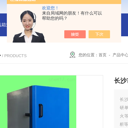
欢迎您！
来自局域网的朋友！有什么可以
帮助您的吗？
氛箱式炉厂家
灰分测定马弗炉-郑州安晟科学仪器
SX2-9-1
心
您的位置：
首页
-
产品中
/ PRODUCTS
长沙
长
研
火
析