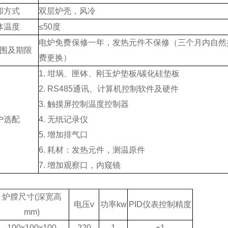
却方式
双层炉壳，风冷
体温度
≤50度
电炉免费保修一年，发热元件不保修（三个月内自然
围及期限
费更换）
1. 坩埚、匣钵、刚玉炉垫板/碳化硅垫板
2. RS485通讯、计算机控制软件及硬件
3. 触摸屏控制温度控制器
户选配
4. 无纸记录仪
5. 增加排气口
6. 耗材：发热元件，测温原件
7. 增加观察口，内窥镜
炉膛尺寸(深宽高
电压v
功率kw
PID仪表
控制精度
mm)
100x100x100
220
1
±1