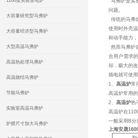
1200度实验室电炉
马弗炉是实
问题。
大容量研究型马弗炉
传统的马弗
使用时外壳温
大容量经济型马弗炉
和动手能力，
大型高温马弗炉
然而马弗炉
合用户需求的
高温热处理马弗炉
却，极大的改
插电就可使用
高温烧结马弗炉
1、
高温炉
常
节能马弗炉
高温炉常用的
2、
高温炉
热
实验室高温马弗炉
高温炉在11
一般采用B分
炉膛尺寸加大马弗炉
上海安晟16
型