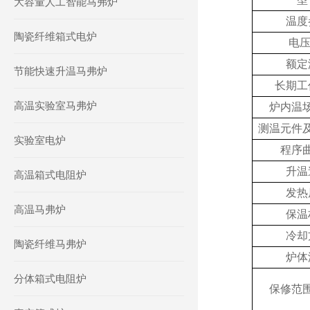
大容量人工智能马弗炉
温度
陶瓷纤维箱式电炉
电压
额定
节能快速升温马弗炉
长期工
高温实验室马弗炉
炉内温
测温元件
实验室电炉
程序
升温
高温箱式电阻炉
发热
高温马弗炉
保温
冷却
陶瓷纤维马弗炉
炉体
分体箱式电阻炉
保修范