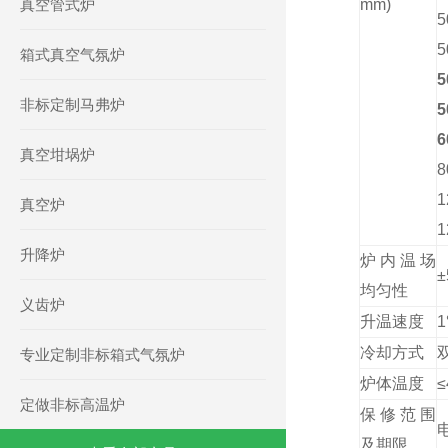
真空管式炉
mm)
5
5
箱式真空气氛炉
5
非标定制马弗炉
5
6
真空坩埚炉
8
1
真空炉
1
升降炉
炉内温场
均匀性
义齿炉
升温速度
1
冷却方式
专业定制非标箱式气氛炉
炉体温度
≤
定做非标高温炉
保修范围
及期限