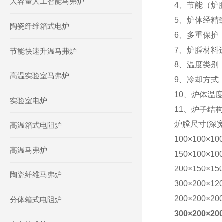
大容量人工智能马弗炉
4、节能（炉
5、炉体经精
陶瓷纤维箱式电炉
6、多重保护
7、炉膛材料
节能快速升温马弗炉
8、温度类别
高温实验室马弗炉
9、
冷却方式
10、
炉体温
实验室电炉
11、
炉子结
炉膛尺寸
(深
高温箱式电阻炉
100
×
100
×
10
高温马弗炉
150
×
100
×
10
200
×
150
×
15
陶瓷纤维马弗炉
300
×
200
×
12
200×200×20
分体箱式电阻炉
300×200×20