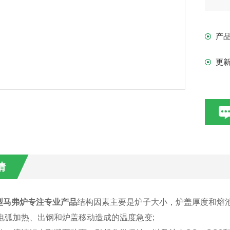
产
更
情
型马弗炉专注专业产品
结构因素主要是炉子大小，炉盖厚度和熔
。电弧加热、出钢和炉盖移动造成的温度急变;