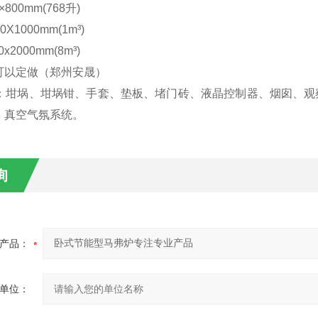
×800
mm(768升)
0X1000mm(1m³)
0x2000mm(8m³)
可以定做（郑州安晟）
配：坩埚、坩埚钳、手套、垫板、堵门砖、液晶控制器、烟囱、观
、真空气氛系统。
询
产品：
单位：