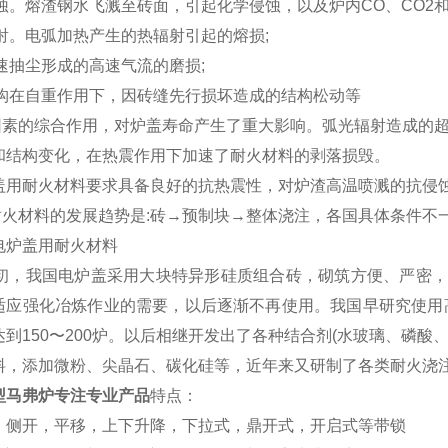
侵蚀。熔渣钢水飞溅至砖面，引起化学侵蚀，以及炉内CO、CO2和
辐射。电弧加热产生的热辐射引起的熔损;
高速抽尘形成的高速气流的磨损;
顶结构在自重作用下，因砖缝先行损坏造成的结构松动等
素的综合作用，对炉盖寿命产生了重大影响。弧光辐射造成的超
和结构变化，在热震作用下加速了耐火材料的剥落损毁。
盖用耐火材料要求具备良好的抗热震性，对炉渣高温喷溅的抗侵
火材料的发展趋势是:砖→预制块→整体浇注，各国具体条件不
电炉盖用耐火材料
初，我国电炉盖采用大块特异形硅质组合砖，砌筑方便、严密，
适应强化冶炼作业的需要，以后逐渐不再使用。我国早研究使用髙
达到150〜200炉。以后相继开发出了各种结合剂(水玻璃、磷
料，添加微粉、尖晶石、碳化硅等，近年来又研制了各类耐火浇
型马弗炉专注专业产品
特点：
：侧开，
平移，上下升降，下拉式，鼎开式，开启式等
带锁