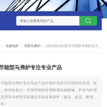
7TP高温实验用热失重马弗炉
实验室小型高温马弗炉
陶瓷纤维高
心
-
实验电炉
-
节能马弗炉
-
AS1300-80L卧式节能型马弗炉专注专业产品
节能型马弗炉专注专业产品
式节能型马弗炉专注专业产品炉膛采用进口纤维制作而成，耐
温、耐急热急冷）炉体经精致喷塑耐腐蚀耐酸碱，炉体与炉膛
离采用风冷炉壁温度接近室温多重保护（超温、超流、断偶、
电等）