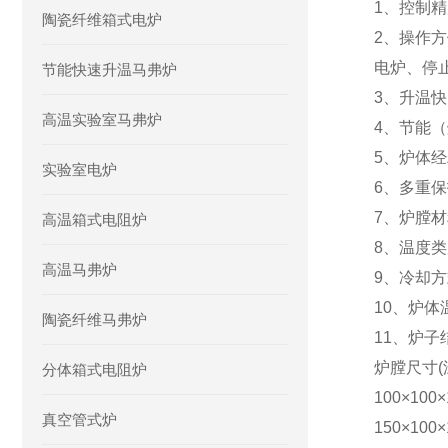
1、控制精
陶瓷纤维箱式电炉
2、操作
电炉、停
节能快速升温马弗炉
3、升温快
高温实验室马弗炉
4、节能
5、炉体
实验室电炉
6、多重
7、炉膛
高温箱式电阻炉
8、温度
高温马弗炉
9、
冷却方
10、
炉体
陶瓷纤维马弗炉
11、
炉子
炉膛尺寸
分体箱式电阻炉
100
×
100
×
真空管式炉
150
×
100
×