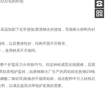
SO2等的作用;
客服
电话
关注
公众号
高温加剧了化学侵蚀;熔渣钢水的侵蚀，导致耐火材料内衬
蚀性，以及整体性好，结构牢固不开裂等。
一，使用材质不尽相同。
整个炉盖应力分布较均勻。但这种砖成型比较困难，且因
铝质电炉盖砖，由唐钢耐火厂生产的髙铝砖在抚钢15t电
酸、磷酸二氢铝等)制备的不烧髙铝砖，或在配料中引入硅线石
注料，以满足超高功率电炉发展的需要。