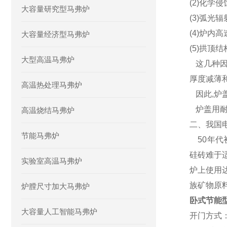
(2)化学
大容量研究型马弗炉
(3)弧光
(4)炉内
大容量经济型马弗炉
(5)拱
大型高温马弗炉
这几种因
厚度减薄
高温热处理马弗炉
因此,炉
炉盖用耐
高温烧结马弗炉
二、我国
节能马弗炉
50年代
硅砖难于
实验室高温马弗炉
炉上使用
族矿物原
炉膛尺寸加大马弗炉
卧式节能
大容量人工智能马弗炉
开门方式