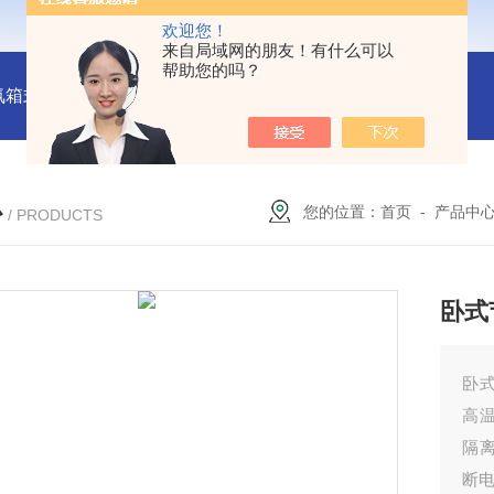
欢迎您！
来自局域网的朋友！有什么可以
帮助您的吗？
氛箱式炉厂家
灰分测定马弗炉-郑州安晟科学仪器
SX2-9-1
心
您的位置：
首页
-
产品中
/ PRODUCTS
卧式
卧
高
隔
断