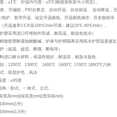
度：±1℃ 炉温均匀度：±
5
℃(根据加热室大小而定) 。
方便，可编程，PID自整定、自动升温、自动保温、 自动降温
止电炉、暂停升温、设定升温曲线、升温曲线储存、历史曲线等
（升温速率1℃/h至
10
0℃/min可调
；
建议20℃
-40℃
/min
）。
（炉膛采用进口纤维制作而成，耐高温、耐急热急冷）
经精致喷塑耐腐蚀耐酸碱，炉体与炉膛隔离采用风冷炉壁温度接近
保护（超温、超流、断偶、断电等）
材料进口耐火材料，保温性能好，耐温高，耐急冷急热
类别：
1200℃
1300℃ 1400℃ 1600℃ 1700℃ 180O℃
六
种
式
：
双层炉壳，风冷
温度
：
≤45度
结构：卧式、一体式、立式。
(深宽高mm)
(深高宽mm)
(宽深高mm)
100
mm(1升)
100
mm(1.5升)