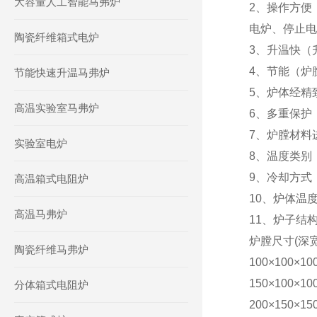
大容量人工智能马弗炉
2、操作方便
电炉、停止电
陶瓷纤维箱式电炉
3、升温快（升
4、节能（炉
节能快速升温马弗炉
5、炉体经精
高温实验室马弗炉
6、多重保护
7、炉膛材料
实验室电炉
8、温度类别
9、
冷却方式
高温箱式电阻炉
10、
炉体温
高温马弗炉
11、
炉子结
炉膛尺寸
(深
陶瓷纤维马弗炉
100
×
100
×
10
150
×
100
×
10
分体箱式电阻炉
200
×
150
×
15