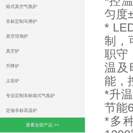
*控
箱式真空气氛炉
匀度±
非标定制马弗炉
* 
真空坩埚炉
制，
职守
真空炉
温及
升降炉
能，
义齿炉
*升
专业定制非标箱式气氛炉
节能
定做非标高温炉
*多
查看全部产品 >>