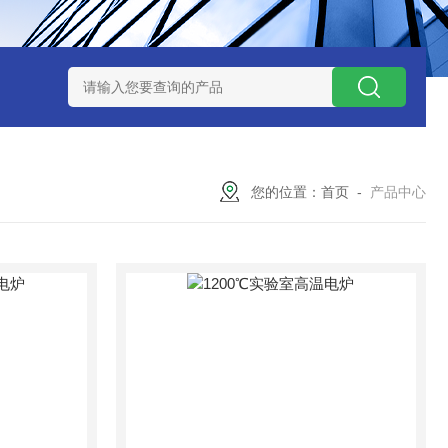
7TP高温实验用热失重马弗炉
实验室小型高温马弗炉
陶瓷纤维高
您的位置：
首页
-
产品中心