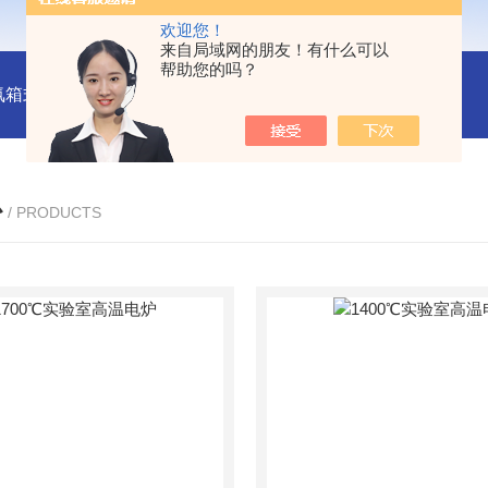
欢迎您！
来自局域网的朋友！有什么可以
帮助您的吗？
氛箱式炉厂家
灰分测定马弗炉-郑州安晟科学仪器
SX2-9-1
心
/ PRODUCTS