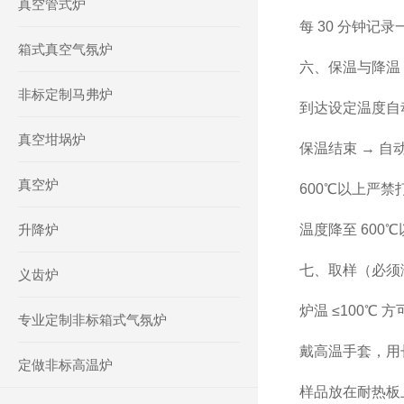
真空管式炉
每 30 分钟记
箱式真空气氛炉
六、保温与降温
非标定制马弗炉
到达设定温度自
真空坩埚炉
保温结束 → 自
真空炉
600℃以上严禁
升降炉
温度降至 600
七、取样（必须
义齿炉
炉温 ≤100℃ 
专业定制非标箱式气氛炉
戴高温手套，用
定做非标高温炉
样品放在耐热板