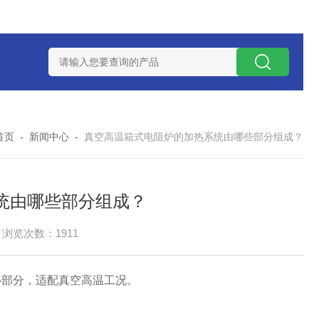
7TP高温实验用热失重马弗炉
实验室小型高温马弗炉
陶瓷纤维高
首页
-
新闻中心
-
真空高温箱式电阻炉的加热系统由哪些部分组成？
统由哪些部分组成？
浏览次数：1911
心部分，适配真空高温工况。