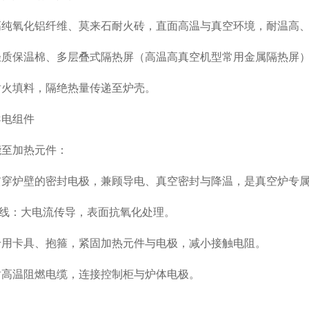
高纯氧化铝纤维、莫来石耐火砖，直面高温与真空环境，耐温高
轻质保温棉、多层叠式隔热屏（高温高真空机型常用金属隔热屏
耐火填料，隔绝热量传递至炉壳。
导电组件
能至加热元件：
贯穿炉壁的密封电极，兼顾导电、真空密封与降温，是真空炉专
铜母线：大电流传导，表面抗氧化处理。
专用卡具、抱箍，紧固加热元件与电极，减小接触电阻。
耐高温阻燃电缆，连接控制柜与炉体电极。