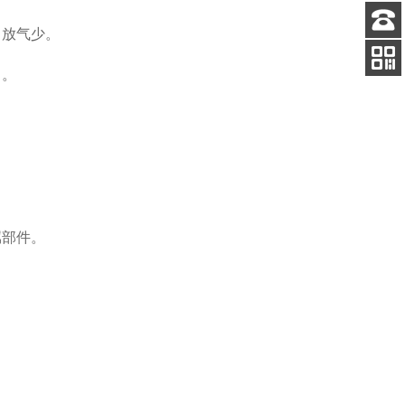
、放气少。
客服
电话
）。
关注
公众号
属部件。