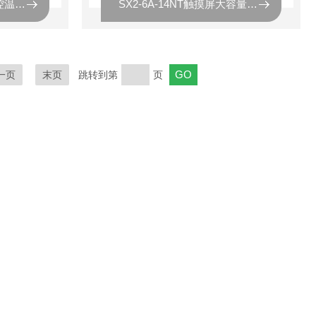
SX2-6A-14NT灰分程序控温马弗炉的测定方法
SX2-6A-14NT触摸屏大容量箱型马弗炉
一页
末页
跳转到第
页