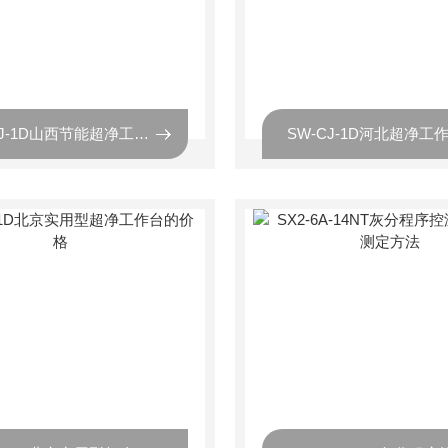
SW-CJ-1D山西节能超净工作台 太原净化台价格