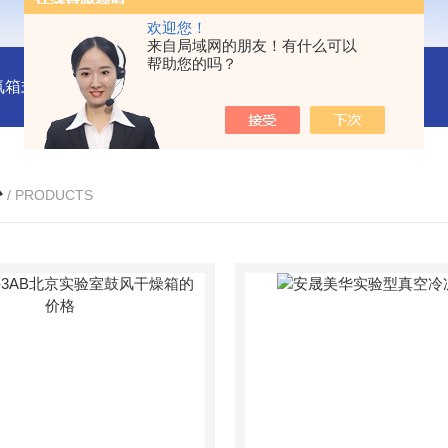
欢迎您！
来自局域网的朋友！有什么可以
帮助您的吗？
氛箱式炉厂家
灰分测定马弗炉-郑州安晟科学仪器
SX2-9-1
心
/ PRODUCTS