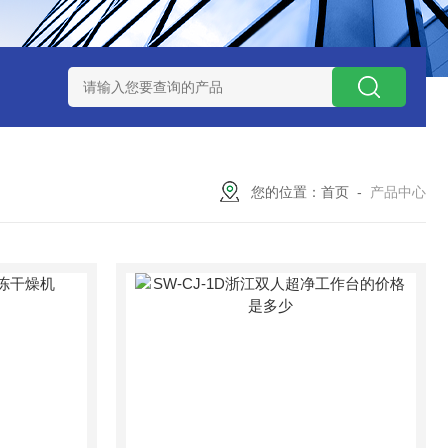
7TP高温实验用热失重马弗炉
实验室小型高温马弗炉
陶瓷纤维高
您的位置：
首页
-
产品中心